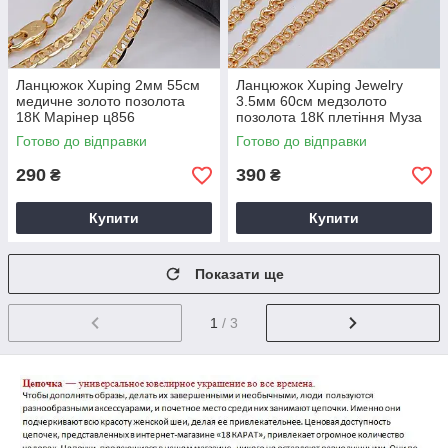
Ланцюжок Xuping 2мм 55см
Ланцюжок Xuping Jewelry
медичне золото позолота
3.5мм 60см медзолото
18К Марінер ц856
позолота 18К плетіння Муза
ц860
Готово до відправки
Готово до відправки
290
390
₴
₴
Купити
Купити
Показати ще
1
/ 3