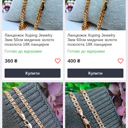
Ланцюжок Xuping Jewelry
Ланцюжок Xuping Jewelry
3мм 50см медичне золото
3мм 60см медичне золото
позолота 18К панцирне
позолота 18К панцирне
плетення ц796
плетення ц797
Готово до відправки
Готово до відправки
360
400
₴
₴
Купити
Купити