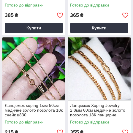
плетення ц825
Готово до відправки
Готово до відправки
385
365
₴
₴
Купити
Купити
Ланцюжок xuping 1мм 50см
Ланцюжок Xuping Jewelry
медичне золото позолота 18к
2.8мм 60см медичне золото
снейк ц830
позолота 18К панцирне
плетення ц841
Готово до відправки
Готово до відправки
215
355
₴
₴