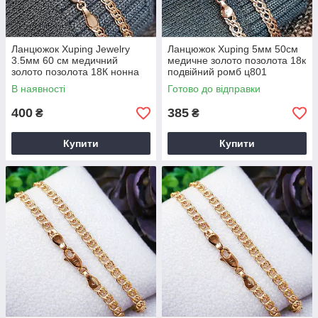
Ланцюжок Xuping Jewelry
Ланцюжок Xuping 5мм 50см
3.5мм 60 см медичний
медичне золото позолота 18к
золото позолота 18К нонна
подвійний ромб ц801
ц783
В наявності
Готово до відправки
400
385
₴
₴
Купити
Купити