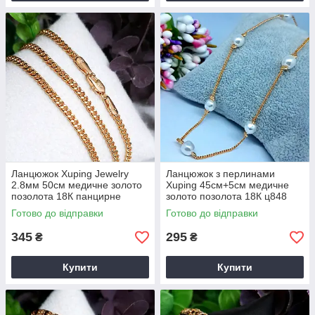
Ланцюжок Xuping Jewelry
Ланцюжок з перлинами
2.8мм 50см медичне золото
Xuping 45см+5см медичне
позолота 18К панцирне
золото позолота 18К ц848
плетення ц847
Готово до відправки
Готово до відправки
345
295
₴
₴
Купити
Купити