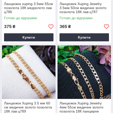
Ланцюжок xuping 3.5мм 55см
Ланцюжок Xuping Jewelry
позолота 18К медзолото лав
3.5мм 50см медичне золото
ц786
позолота 18К лав ц787
Готово до відправки
Готово до відправки
375
365
₴
₴
Купити
Купити
Ланцюжок Xuping 3.5 мм 60
Ланцюжок Xuping Jewelry
см медичне золото позолота
4мм 55см медичне золото
18К лав ц789
позолота 18К панцирне