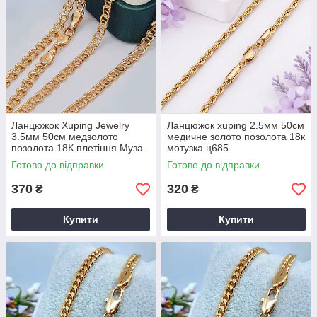
Ланцюжок Xuping Jewelry
Ланцюжок xuping 2.5мм 50см
3.5мм 50см медзолото
медичне золото позолота 18к
позолота 18К плетіння Муза
мотузка ц685
ц583
Готово до відправки
Готово до відправки
370
320
₴
₴
Купити
Купити