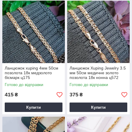
Ланцюжок xuping 4мм 50см
Ланцюжок Xuping Jewelry 3.5
позолота 18к медзолото
мм 50см медичне золото
бісмарк ц175
позолота 18к нонна ц572
Готово до відправки
Готово до відправки
415
375
₴
₴
Купити
Купити