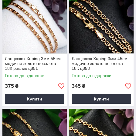
Ланцюжок Xuping 3мм 55см
Ланцюжок Xuping 3мм 45см
медичне золото позолота
медичне золото позолота
18К равлик ц851
18К ц853
Готово до відправки
Готово до відправки
375
345
₴
₴
Купити
Купити