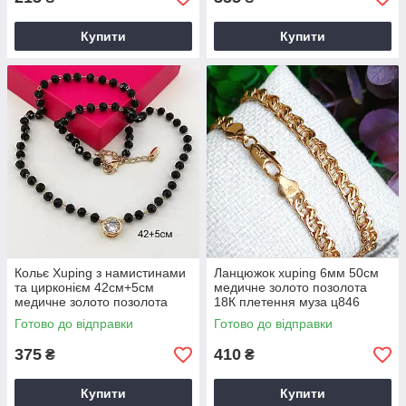
Купити
Купити
Кольє Xuping з намистинами
Ланцюжок xuping 6мм 50см
та цирконієм 42см+5см
медичне золото позолота
медичне золото позолота
18К плетення муза ц846
18К ц842
Готово до відправки
Готово до відправки
375
410
₴
₴
Купити
Купити