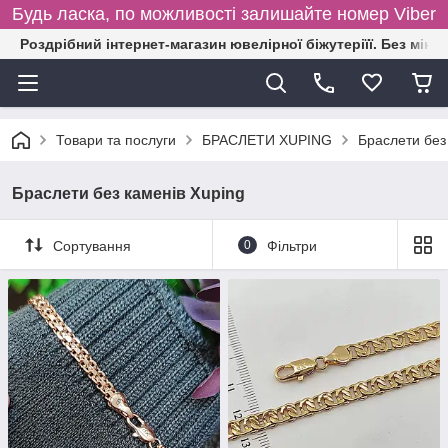
Будь ласка, по можливості залишайте номер Viber
Роздрібний інтернет-магазин ювелірної біжутеріїї. Без міні
Товари та послуги
БРАСЛЕТИ XUPING
Браслети без
Браслети без каменів Xuping
Сортування
0
Фільтри