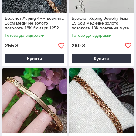
Браслет Xuping 4мм довжина
Браслет Xuping Jewelry 6мм
18см медичне золото
19.5см медичне золото
позолота 18К бісмарк 1252
позолота 18К плетення муза
1274
Готово до відправки
Готово до відправки
255
260
₴
₴
Купити
Купити