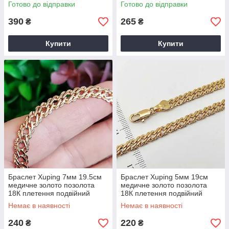
Готово до відправки
Готово до відправки
390
265
₴
₴
Купити
Купити
Браслет Xuping 7мм 19.5см
Браслет Xuping 5мм 19см
медичне золото позолота
медичне золото позолота
18К плетення подвійний
18К плетення подвійний
ромб 1359
ромб 1371
Немає в наявності
Немає в наявності
240
220
₴
₴