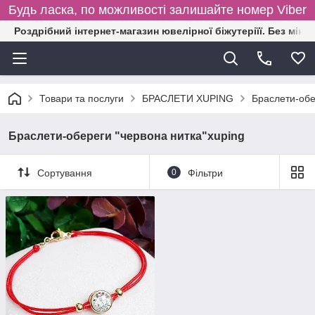
Будь ласка, по можливості залишайте номер Viber
Роздрібний інтернет-магазин ювелірної біжутеріїї. Без міні
Товари та послуги
БРАСЛЕТИ XUPING
Браслети-обе
Браслети-обереги "червона нитка"xuping
Сортування
0
Фільтри