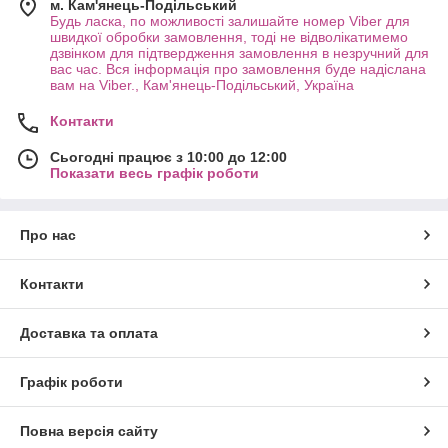
м. Кам'янець-Подільський
можна підібрати для себе варіант, який буде ідеально
Будь ласка, по можливості залишайте номер Viber для
поєднуватися з вбранням і характером своєї господині. Ми
швидкої обробки замовлення, тоді не відволікатимемо
дзвінком для підтвердження замовлення в незручний для
пропонуємо нашим покупцям:
вас час. Вся інформація про замовлення буде надіслана
·
Класичні
і
вишу
кані
браслети
;
вам на Viber., Кам'янець-Подільський, Україна
·
Ошатні
кулони
;
Контакти
·
Сережки
з
перлами
і
камінням
різноманітних кольорів
;
Сьогодні працює з 10:00 до 12:00
·
Елегантні
підвіски
,
хрестики
з
розп'яттям
і
з
інкрустацією
Показати весь графік роботи
цирконієм
,
іконки
і
ладанки
;
·
Витончені
браслети
на
ногу
;
Про нас
·
Каблучки
різних
моделей
на
будь-який
розмір
;
·
Ланцюжки
з
популярними
видами
плетіння
,
такими
як
:
снейк
,
бісмарк,
лав
,
карт'є
,
панцирне
і
багато інших
;
Контакти
·
Дивовижні
комплекти
,
що поєднують
в
собі
лаконічність
і
розкіш
.
Доставка та оплата
Бути красивою з нами - це просто!
Графік роботи
У нашому магазині ми пропонуємо вам величезний вибір
ювелірної біжутерії таких відомих брендів як Xuping і Fallon,
якість якої вже оцінили багато наших покупців. Всі вироби,
Повна версія сайту