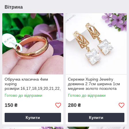
Вітрина
Обручка класична 4мм
Сережки Xuping Jewelry
xuping
довжина 2.7см ширина 1см
розміри:16,17,18,19,20,21,22,
медичне золото позолота
24 медичне золото позолота
18К цирконій с1339
Готово до відправки
Готово до відправки
18К 8320
150
280
₴
₴
Купити
Купити