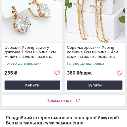
Сережки Xuping Jewelry
Сережки хрестики Xuping
довжина 1.9см ширина 1см
довжина 6см ширина 1.4см
медичне золото позолота
медичне золото позолота
18К цирконій с1328
18К с1394
Готово до відправки
Готово до відправки
255
360
₴
₴/пара
Купити
Купити
Показати ще
Роздрібний інтернет-магазин ювелірної біжутеріїї.
Без мінімальної суми замовлення.