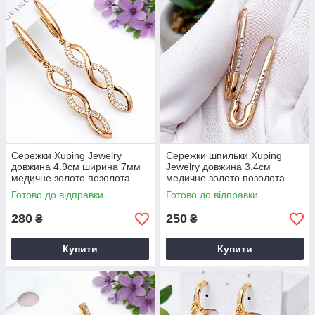
Сережки Xuping Jewelry
Сережки шпильки Xuping
довжина 4.9см ширина 7мм
Jewelry довжина 3.4см
медичне золото позолота
медичне золото позолота
18К цирконій з1334
18К с1290
Готово до відправки
Готово до відправки
280
250
₴
₴
Купити
Купити