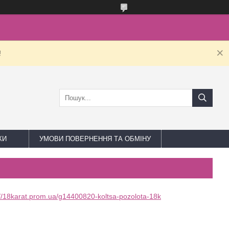
!
КИ
УМОВИ ПОВЕРНЕННЯ ТА ОБМІНУ
://18karat.prom.ua/g14400820-koltsa-pozolota-18k