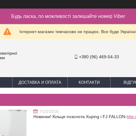
Будь ласка, по можливості залишайте номер Viber
Інтернет-магазин тимчасово не працює. Все буде Україна
ювелірної
+380 (96) 469-54-33
уми
ДОСТАВКА И ОПЛАТА
КОНТАКТИ
ВІДГУ
7/10/2016
Новинки! Кільця позолота Xuping і FJ FALLON-
http