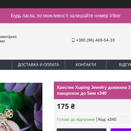
Будь ласка, по можливості залишайте номер Viber
ювелірної
+380 (96) 469-54-33
уми
ДОСТАВКА И ОПЛАТА
КОНТАКТИ
ВІДГУ
Хрестик Xuping Jewelry довжина 
ланцюжок до 5мм к340
175 ₴
Готово до відправки
Код:
к340