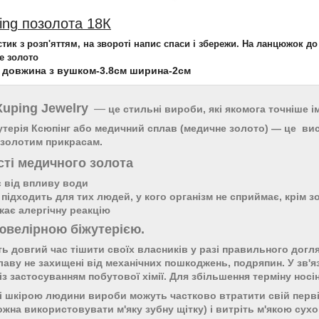
ing позолота 18К
тик з розп'яттям, на звороті напис спаси і збережи. На ланцюжок до
е золото
: довжина з вушком-3.8см ширина-2см
Xuping Jewelry
—
це стильні вироби, які якомога точніше і
терія Ксюпінг або медичний сплав (медичне золото) — це висо
 золотим прикрасам.
ті медичного золота
є від впливу води
 підходить для тих людей, у кого організм не сприймає, крім з
кає алергічну реакцію
ювелірною біжутерією.
 довгий час тішити своїх власників у разі правильного догляду
аву не захищені від механічних пошкоджень, подряпин. У зв'я
з застосуванням побутової хімії. Для збільшення терміну нос
зі шкірою людини вироби можуть частково втратити свій перві
жна використовувати м'яку зубну щітку) і витріть м'якою сухо