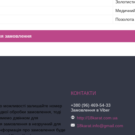
Золотист
Медичний
Позолота
ля замовлення
+380 (96) 469-54-33
по можливості залишайте номер
Замовлення в Viber
идкої обробки замовлення, тоді
тимемо дзвінком для
http://18karat.com.ua
я замовлення в незручний для
18karat.info@gmail.com
 інформація про замовлення буде