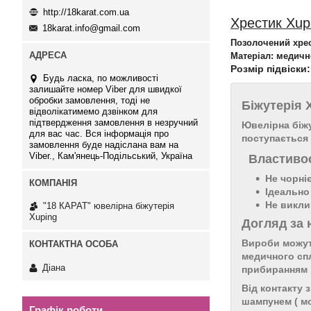
http://18karat.com.ua
Хрестик Xup
18karat.info@gmail.com
Позолочений хрес
Матеріал: медичн
Розмір підвіски
Будь ласка, по можливості
залишайте номер Viber для швидкої
обробки замовлення, тоді не
Біжутерія
відволікатимемо дзвінком для
підтвердження замовлення в незручний
Ювелірна біжу
для вас час. Вся інформація про
поступається
замовлення буде надіслана вам на
Viber., Кам'янець-Подільський, Україна
Властивос
Не чорні
Ідеально
Не викли
"18 КАРАТ" ювелірна біжутерія
Xuping
Догляд за 
Вироби можуть
медичного спл
Діана
прибиранням і
Від контакту 
шампунем ( мо
Графік роботи