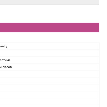
welry
рестики
й сплав