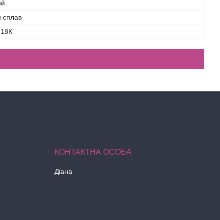
ий
 сплав
 18К
Діана