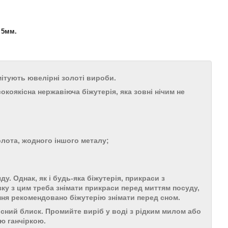
 5мм.
мітують ювелірні золоті вироби.
коякісна нержавіюча біжутерія, яка зовні нічим не
олота, жодного іншого металу;
. Однак, як і будь-яка біжутерія, прикраси з
зку з цим треба знімати прикраси перед миттям посуду,
іння рекомендовано біжутерію знімати перед сном.
сний блиск. Промийте виріб у воді з рідким милом або
ю ганчіркою.