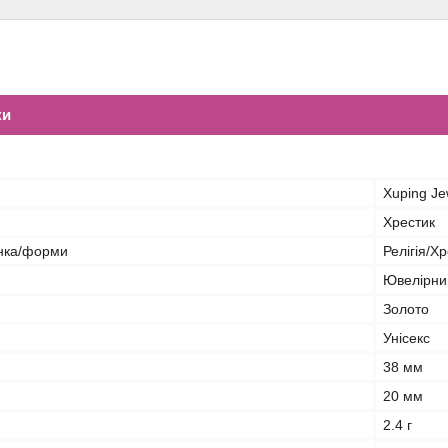
ки
Xuping Je
Хрестик
нка/форми
Релігія/Х
Ювелірни
Золото
Унісекс
38 мм
20 мм
2.4 г