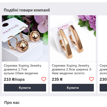
Подібні товари компанії
Сережки Xuping Jewelry
Сережки Xuping Jewelry
Сере
довжина 1.7см
довжина 2.8см ширина 3-
довж
кульки-10мм медичне
4мм медичне золото
золо
золото позолота 18К с994
позолота 18К с1676
шпил
210
235
230
₴/пара
₴
Купити
Купити
Про нас