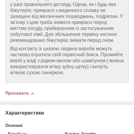
у разі правильного догляду. Однак, як і будь-яка
біжутерія, прикраси з медичного сплаву не
захищені від механічних пошкоджень, подряпин. У
зв'язку з цим треба знімати прикраси перед
миттям посуду, прибиранням із застосуванням
побутової хімії. Для збільшення терміну носіння
рекомендовано біжутерію знімати перед сном.
Від контакту зі шкірою людини вироби можуть
частково втратити свій первісний блиск. Промийте
виріб у воді з рідким милом або шампунем ( можна
використовувати м'яку зубну щітку) і витріть
м'якою сухою ганчіркою.
Приховати
Характеристики
Основні
Виробник
Xuping Jewelry