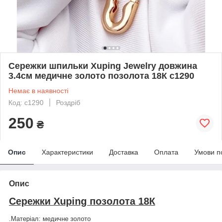
Сережки шпильки Xuping Jewelry довжина
3.4см медичне золото позолота 18К с1290
Немає в наявності
Код: с1290
Роздріб
250
₴
Опис
Характеристики
Доставка
Оплата
Умови п
Опис
Сережки Xuping позолота 18К
.
Матеріал: медичне золото