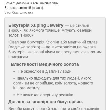
Розмір: довжина 3.4см ширина 9мм
Вставка:
цирконій
(фіаніт).
Застібка: шпилька
Біжутерія
Xuping Jewelry
— це стильні
вироби, які якомога точніше імітують ювелірні
золоті вироби.
Ювелірна біжутерія Ксюпінг або медичний сплав
(медіське золото) — це високоякісна неіржавка
біжутерія, яка зовні нічим не поступається золотим
прикрасам.
Властивості медичного золота
Не окреслює від впливу води
Ідеально підходить для тих людей, у кого
організм не сприймає, крім золота, жодного
іншого металу;
Не викликає алергічну реакцію
Догляд за ювелірною біжутерією.
Вироби можуть довгий час тішити своїх власників