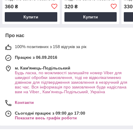
18К 2411
18К 2394
18К 
360
320
330
₴
₴
Купити
Купити
Про нас
100% позитивних з 158 відгуків за рік
Працює з 06.09.2016
м. Кам'янець-Подільський
Будь ласка, по можливості залишайте номер Viber для
швидкої обробки замовлення, тоді не відволікатимемо
дзвінком для підтвердження замовлення в незручний для
вас час. Вся інформація про замовлення буде надіслана
вам на Viber., Кам'янець-Подільський, Україна
Контакти
Сьогодні працює з 09:00 до 17:00
Показати весь графік роботи