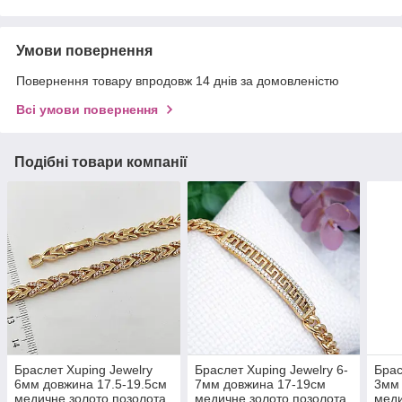
Умови повернення
Повернення товару впродовж 14 днів за домовленістю
Всі умови повернення
Подібні товари компанії
Браслет Xuping Jewelry
Браслет Xuping Jewelry 6-
Брас
6мм довжина 17.5-19.5см
7мм довжина 17-19см
3мм 
медичне золото позолота
медичне золото позолота
меди