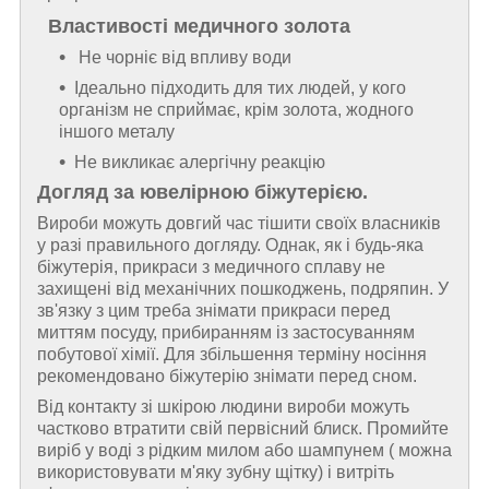
Властивості медичного золота
Не чорніє від впливу води
Ідеально підходить для тих людей, у кого
організм не сприймає, крім золота, жодного
іншого металу
Не викликає алергічну реакцію
Догляд за ювелірною біжутерією.
Вироби можуть довгий час тішити своїх власників
у разі правильного догляду. Однак, як і будь-яка
біжутерія, прикраси з медичного сплаву не
захищені від механічних пошкоджень, подряпин. У
зв'язку з цим треба знімати прикраси перед
миттям посуду, прибиранням із застосуванням
побутової хімії. Для збільшення терміну носіння
рекомендовано біжутерію знімати перед сном.
Від контакту зі шкірою людини вироби можуть
частково втратити свій первісний блиск. Промийте
виріб у воді з рідким милом або шампунем ( можна
використовувати м'яку зубну щітку) і витріть