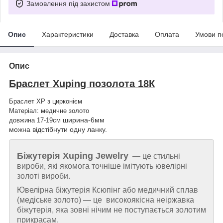
Замовлення під захистом
Опис
Характеристики
Доставка
Оплата
Умови п
Опис
Браслет Xuping позолота 18К
Браслет XP з цирконієм
Матеріал: медичне золото
ширина-6мм
довжина 17-19см
можна відстібнути одну ланку.
Біжутерія
Xuping Jewelry
— це стильні
вироби, які якомога точніше імітують ювелірні
золоті вироби.
Ювелірна біжутерія Ксюпінг або медичний сплав
(медіське золото) — це високоякісна неіржавка
біжутерія, яка зовні нічим не поступається золотим
прикрасам.