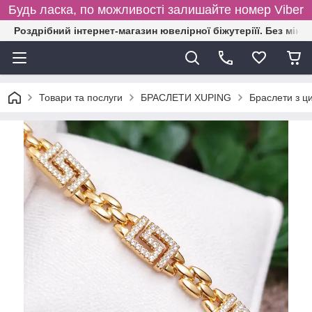
Будь ласка, по можливості залишайте номер Viber
Роздрібний інтернет-магазин ювелірної біжутеріїї. Без міні
Товари та послуги
БРАСЛЕТИ XUPING
Браслети з ц