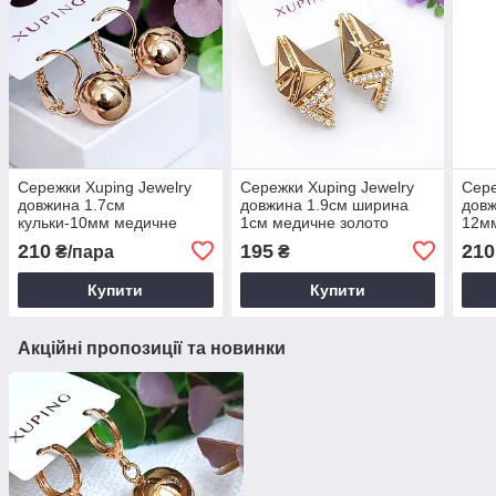
Сережки Xuping Jewelry
Сережки Xuping Jewelry
Сере
довжина 1.7см
довжина 1.9см ширина
довж
кульки-10мм медичне
1см медичне золото
12мм
золото позолота 18К с994
позолота 18К с1627
позо
210
195
210
₴/пара
₴
Купити
Купити
Акційні пропозиції та новинки