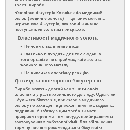
золоті вироби.
Ювелірна біжутерія Ксюпінг або медичний
сплав (медичне золото) — це високоякісна
нержавіюча біжутерія, яка зовні нічим не
поступається золотим прикрасам.
Властивості медичного золота
Не чорніє від впливу води
Ідеально підходить для тих людей, у
кого організм не сприймає, крім золота,
жодного іншого металу
Не викликає алергічну реакцію
Догляд за ювелірною біжутерією.
Вироби можуть довгий час тішити своїх
власників у разі правильного догляду. Однак, як
і будь-яка біжутерія, прикраси з медичного
сплаву не захищені від механічних пошкоджень,
подряпин. У зв'язку з цим треба знімати
прикраси перед миттям посуду, прибиранням із
застосуванням побутової хімії. Для збільшення
терміну носіння рекомендовано біжутерію