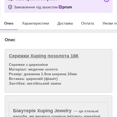
Замовлення під захистом
Опис
Характеристики
Доставка
Оплата
Умови п
Опис
Сережки Xuping позолота 18К
Сережки з цирконієм
Матеріал: медичне золото
Розмір: довжина 1.9см ширина 10мм
Вставка: цирконій (фіаніт)
Застібка: англійський замок
Біжутерія
Xuping Jewelry
—
це стильні
вироби, які якомога точніше імітують ювелірні