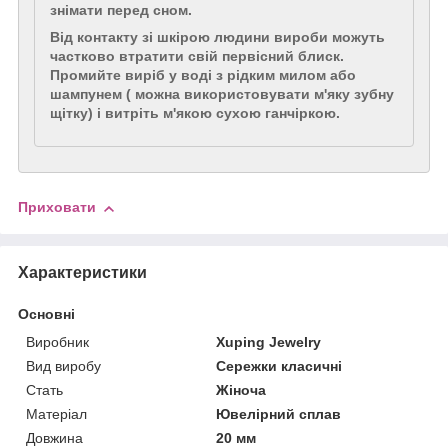
знімати перед сном.
Від контакту зі шкірою людини вироби можуть
частково втратити свій первісний блиск.
Промийте виріб у воді з рідким милом або
шампунем ( можна використовувати м'яку зубну
щітку) і витріть м'якою сухою ганчіркою.
Приховати
Характеристики
Основні
Виробник
Xuping Jewelry
Вид виробу
Сережки класичні
Стать
Жіноча
Матеріал
Ювелірний сплав
Довжина
20 мм