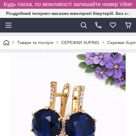
Будь ласка, по можливості залишайте номер Viber
Роздрібний інтернет-магазин ювелірної біжутеріїї. Без міні
Товари та послуги
СЕРЕЖКИ XUPING
Сережки Xupin