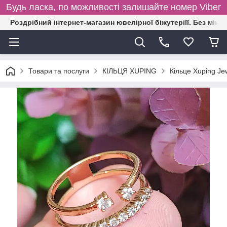
Будь ласка, по можливості залишайте номер Viber
Роздрібний інтернет-магазин ювелірної біжутеріїї. Без міні
Товари та послуги
КІЛЬЦЯ XUPING
Кільце Xuping Je