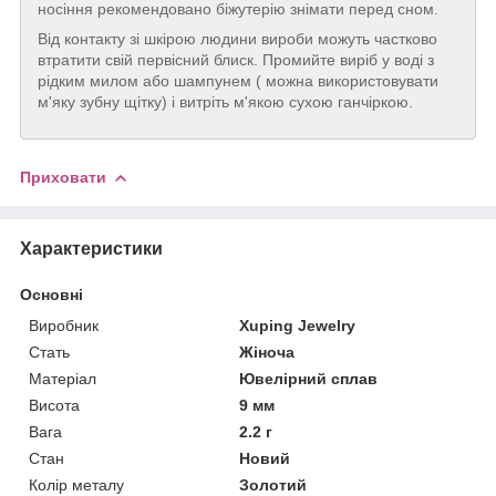
носіння рекомендовано біжутерію знімати перед сном.
Від контакту зі шкірою людини вироби можуть частково
втратити свій первісний блиск. Промийте виріб у воді з
рідким милом або шампунем ( можна використовувати
м'яку зубну щітку) і витріть м'якою сухою ганчіркою.
Приховати
Характеристики
Основні
Виробник
Xuping Jewelry
Стать
Жіноча
Матеріал
Ювелірний сплав
Висота
9 мм
Вага
2.2 г
Стан
Новий
Колір металу
Золотий