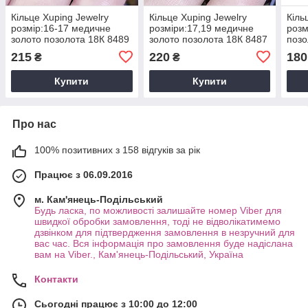
Кільце Xuping Jewelry
Кільце Xuping Jewelry
Кіль
розмір:16-17 медичне
розміри:17,19 медичне
розм
золото позолота 18К 8489
золото позолота 18К 8487
позо
215
220
180
₴
₴
Купити
Купити
Про нас
100% позитивних з 158 відгуків за рік
Працює з 06.09.2016
м. Кам'янець-Подільський
Будь ласка, по можливості залишайте номер Viber для
швидкої обробки замовлення, тоді не відволікатимемо
дзвінком для підтвердження замовлення в незручний для
вас час. Вся інформація про замовлення буде надіслана
вам на Viber., Кам'янець-Подільський, Україна
Контакти
Сьогодні працює з 10:00 до 12:00