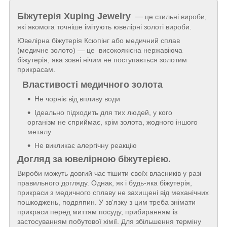
Біжутерія
Xuping Jewelry
—
це стильні вироби,
які якомога точніше імітують ювелірні золоті вироби.
Ювелірна біжутерія Ксюпінг або медичний сплав
(медичне золото) — це високоякісна нержавіюча
біжутерія, яка зовні нічим не поступається золотим
прикрасам.
Властивості медичного золота
Не чорніє від впливу води
Ідеально підходить для тих людей, у кого
організм не сприймає, крім золота, жодного іншого
металу
Не викликає алергічну реакцію
Догляд за ювелірною біжутерією.
Вироби можуть довгий час тішити своїх власників у разі
правильного догляду. Однак, як і будь-яка біжутерія,
прикраси з медичного сплаву не захищені від механічних
пошкоджень, подряпин. У зв'язку з цим треба знімати
прикраси перед миттям посуду, прибиранням із
застосуванням побутової хімії. Для збільшення терміну