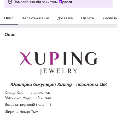
Замовлення під захистом
Опис
Характеристики
Доставка
Оплата
Умови п
Опис
Ювелірна біжутерія Xuping―позолота
18К
Кільце Ксюпінг з цирконієм
Матеріал: медичний сплав.
Вставка: цирконій ( фіаніт )
Ширина кільця 7мм