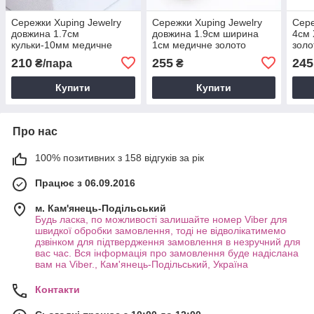
Сережки Xuping Jewelry
Сережки Xuping Jewelry
Сере
довжина 1.7см
довжина 1.9см ширина
4см 
кульки-10мм медичне
1см медичне золото
золо
золото позолота 18К с994
позолота 18К цирконій
210
255
245
₴/пара
₴
с1331
Купити
Купити
Про нас
100% позитивних з 158 відгуків за рік
Працює з 06.09.2016
м. Кам'янець-Подільський
Будь ласка, по можливості залишайте номер Viber для
швидкої обробки замовлення, тоді не відволікатимемо
дзвінком для підтвердження замовлення в незручний для
вас час. Вся інформація про замовлення буде надіслана
вам на Viber., Кам'янець-Подільський, Україна
Контакти