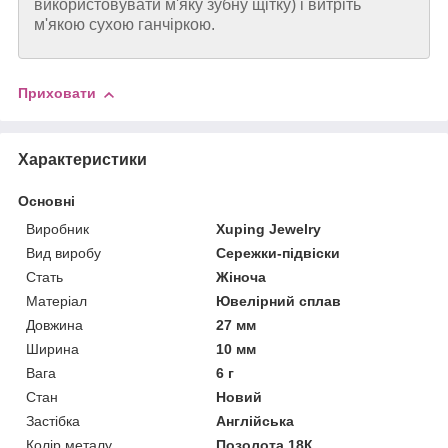
використовувати м'яку зубну щітку) і витріть
м'якою сухою ганчіркою.
Приховати
Характеристики
Основні
Виробник
Xuping Jewelry
Вид виробу
Сережки-підвіски
Стать
Жіноча
Матеріал
Ювелірний сплав
Довжина
27 мм
Ширина
10 мм
Вага
6 г
Стан
Новий
Застібка
Англійська
Колір металу
Позолота 18К