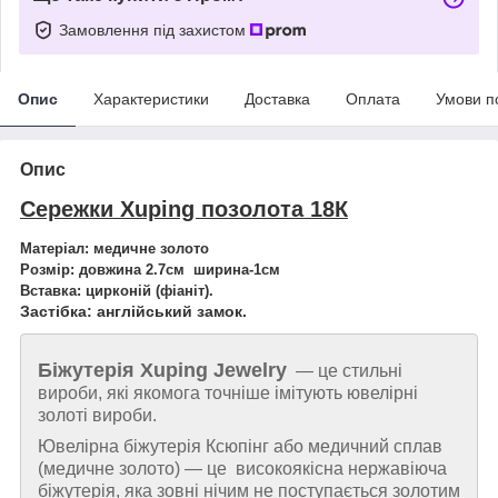
Замовлення під захистом
Опис
Характеристики
Доставка
Оплата
Умови п
Опис
Сережки Xuping позолота 18К
Матеріал: медичне золото
Розмір: довжина 2.7см ширина-1см
Вставка:
цирконій
(фіаніт).
Застібка: англійський замок.
Біжутерія
Xuping Jewelry
— це стильні
вироби, які якомога точніше імітують ювелірні
золоті вироби.
Ювелірна біжутерія Ксюпінг або медичний сплав
(медичне золото) — це високоякісна нержавіюча
біжутерія, яка зовні нічим не поступається золотим