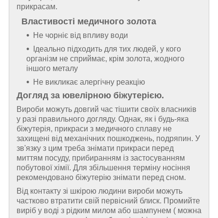
прикрасам.
Властивості медичного золота
Не чорніє від впливу води
Ідеально підходить для тих людей, у кого
організм не сприймає, крім золота, жодного
іншого металу
Не викликає алергічну реакцію
Догляд за ювелірною біжутерією.
Вироби можуть довгий час тішити своїх власників
у разі правильного догляду. Однак, як і будь-яка
біжутерія, прикраси з медичного сплаву не
захищені від механічних пошкоджень, подряпин. У
зв'язку з цим треба знімати прикраси перед
миттям посуду, прибиранням із застосуванням
побутової хімії. Для збільшення терміну носіння
рекомендовано біжутерію знімати перед сном.
Від контакту зі шкірою людини вироби можуть
частково втратити свій первісний блиск. Промийте
виріб у воді з рідким милом або шампунем ( можна