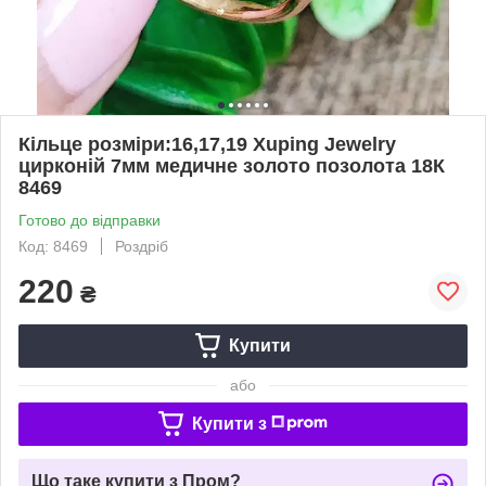
Кільце розміри:16,17,19 Xuping Jewelry
цирконій 7мм медичне золото позолота 18К
8469
Готово до відправки
Код: 8469
Роздріб
220
₴
Купити
або
Купити з
Що таке купити з Пром?