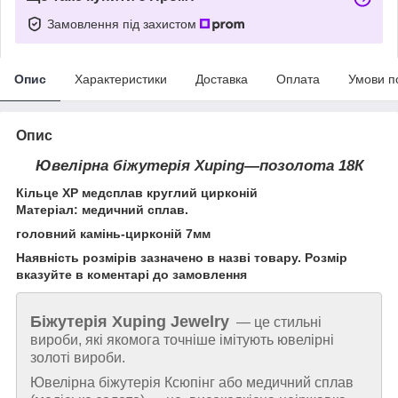
Замовлення під захистом
Опис
Характеристики
Доставка
Оплата
Умови п
Опис
Ювелірна біжутерія Xuping―позолота
18К
Кільце ХР медсплав круглий цирконій
Матеріал: медичний сплав.
головний камінь-цирконій 7мм
Наявність розмірів зазначено в назві товару. Розмір
вказуйте в коментарі до замовлення
Біжутерія
Xuping Jewelry
— це стильні
вироби, які якомога точніше імітують ювелірні
золоті вироби.
Ювелірна біжутерія Ксюпінг або медичний сплав