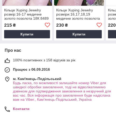
Кільце Xuping Jewelry
Кільце Xuping Jewelry
Кіль
розмір:16-17 медичне
розміри:16,17,18,19
розм
золото позолота 18К 8489
медичне золото позолота
золо
18К 8505
215
230
220
₴
₴
Купити
Купити
Про нас
100% позитивних з 158 відгуків за рік
Працює з 06.09.2016
м. Кам'янець-Подільський
Будь ласка, по можливості залишайте номер Viber для
швидкої обробки замовлення, тоді не відволікатимемо
дзвінком для підтвердження замовлення в незручний для
вас час. Вся інформація про замовлення буде надіслана
вам на Viber., Кам'янець-Подільський, Україна
Контакти