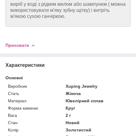
виріб у воді з рідким милом або шампунем ( можна
використовувати м'яку зубну щітку) і витріть
м'якою сухою ганчіркою.
Приховати
Характеристики
Основні
Виробник
Xuping Jewelry
Стать
Жіноча
Матеріал
Ювелірний сплав
Форма каменю
Круг
Вага
2 г
Стан
Новий
Колір
Золотистий