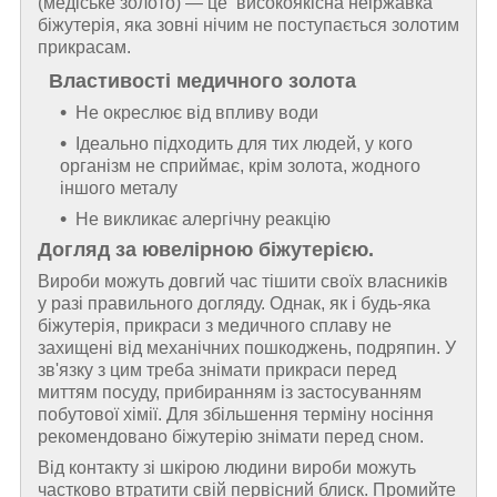
(медіське золото) — це високоякісна неіржавка
біжутерія, яка зовні нічим не поступається золотим
прикрасам.
Властивості медичного золота
Не окреслює від впливу води
Ідеально підходить для тих людей, у кого
організм не сприймає, крім золота, жодного
іншого металу
Не викликає алергічну реакцію
Догляд за ювелірною біжутерією.
Вироби можуть довгий час тішити своїх власників
у разі правильного догляду. Однак, як і будь-яка
біжутерія, прикраси з медичного сплаву не
захищені від механічних пошкоджень, подряпин. У
зв'язку з цим треба знімати прикраси перед
миттям посуду, прибиранням із застосуванням
побутової хімії. Для збільшення терміну носіння
рекомендовано біжутерію знімати перед сном.
Від контакту зі шкірою людини вироби можуть
частково втратити свій первісний блиск. Промийте