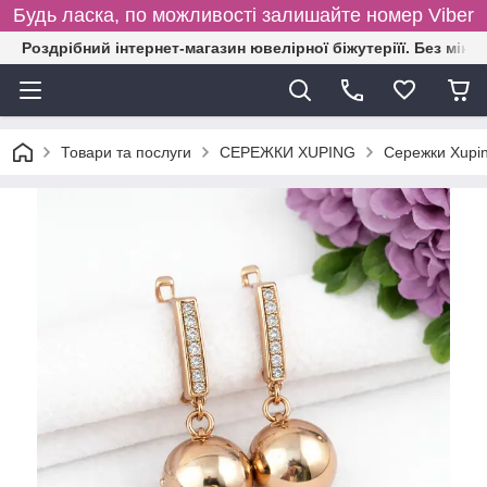
Будь ласка, по можливості залишайте номер Viber
Роздрібний інтернет-магазин ювелірної біжутеріїї. Без міні
Товари та послуги
СЕРЕЖКИ XUPING
Сережки Xupin