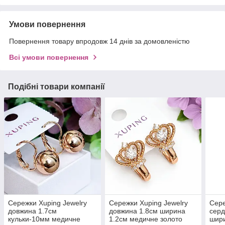
Умови повернення
Повернення товару впродовж 14 днів за домовленістю
Всі умови повернення
Подібні товари компанії
Сережки Xuping Jewelry
Сережки Xuping Jewelry
Сере
довжина 1.7см
довжина 1.8см ширина
серд
кульки-10мм медичне
1.2см медичне золото
шир