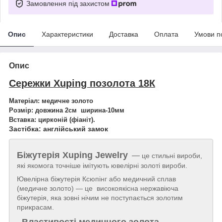
Замовлення під захистом
Опис
Характеристики
Доставка
Оплата
Умови п
Опис
Сережки Xuping позолота 18К
Матеріал: медичне золото
Розмір: довжина 2см ширина-10мм
Вставка:
цирконій
(фіаніт).
Застібка: англійський замок
Біжутерія
Xuping Jewelry
—
це стильні вироби,
які якомога точніше імітують ювелірні золоті вироби.
Ювелірна біжутерія Ксюпінг або медичний сплав
(медичне золото) — це високоякісна нержавіюча
біжутерія, яка зовні нічим не поступається золотим
прикрасам.