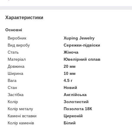
Характеристики
Основні
Виробник
Xuping Jewelry
Вид виробу
Сережки-підвіски
Стать
Жіноча
Матеріал
Ювелірний сплав
Довжина
20 мм
Ширина
10 мм
Вага
4.5 г
Стан
Новий
Застібка
Англійська
Колір
Золотистий
Колір металу
Позолота 18К
Камені вставки
Цирконій
Колір каменів
Білий