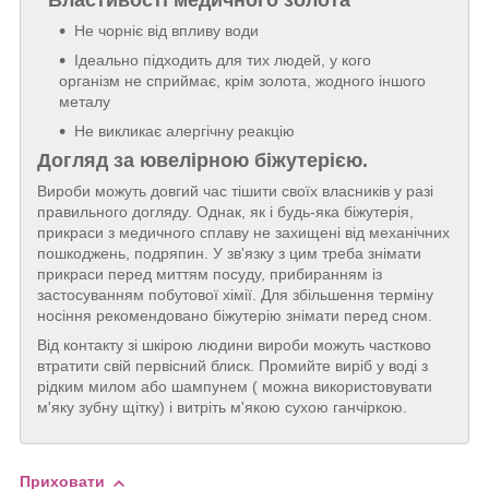
Властивості медичного золота
Не чорніє від впливу води
Ідеально підходить для тих людей, у кого
організм не сприймає, крім золота, жодного іншого
металу
Не викликає алергічну реакцію
Догляд за ювелірною біжутерією.
Вироби можуть довгий час тішити своїх власників у разі
правильного догляду. Однак, як і будь-яка біжутерія,
прикраси з медичного сплаву не захищені від механічних
пошкоджень, подряпин. У зв'язку з цим треба знімати
прикраси перед миттям посуду, прибиранням із
застосуванням побутової хімії. Для збільшення терміну
носіння рекомендовано біжутерію знімати перед сном.
Від контакту зі шкірою людини вироби можуть частково
втратити свій первісний блиск. Промийте виріб у воді з
рідким милом або шампунем ( можна використовувати
м'яку зубну щітку) і витріть м'якою сухою ганчіркою.
Приховати