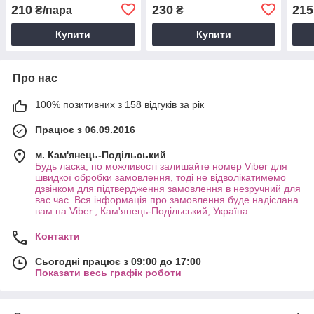
золото позолота 18К с994
позолота 18К с1598
золо
210
230
215
₴/пара
₴
с16
Купити
Купити
Про нас
100% позитивних з 158 відгуків за рік
Працює з 06.09.2016
м. Кам'янець-Подільський
Будь ласка, по можливості залишайте номер Viber для
швидкої обробки замовлення, тоді не відволікатимемо
дзвінком для підтвердження замовлення в незручний для
вас час. Вся інформація про замовлення буде надіслана
вам на Viber., Кам'янець-Подільський, Україна
Контакти
Сьогодні працює з 09:00 до 17:00
Показати весь графік роботи