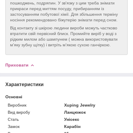
пошкоджень, подряпин. У зв'язку з цим треба знімати
прикраси перед миттям посуду, прибиранням із
застосуванням побутової хімії. Для збільшення терміну
носіння рекомендовано біжутерію знімати перед сном.
Від контакту зі шкірою людини вироби можуть частково
втратити свій первісний блиск. Промийте виріб у воді з
рідким милом або шампунем ( можна використовувати
м'яку зубну щітку) і витріть м'якою сухою ганчіркою.
Приховати
Характеристики
Основні
Виробник
Xuping Jewelry
Вид виробу
Ланцюжок
Стать
Унісекс
Замок
Карабін