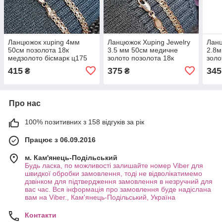
Ланцюжок xuping 4мм
Ланцюжок Xuping Jewelry
Ланц
50см позолота 18к
3.5 мм 50см медичне
2.8м
медзолото бісмарк ц175
золото позолота 18к
золо
нонна ц572
панц
415
375
345
₴
₴
Про нас
100% позитивних з 158 відгуків за рік
Працює з 06.09.2016
м. Кам'янець-Подільський
Будь ласка, по можливості залишайте номер Viber для
швидкої обробки замовлення, тоді не відволікатимемо
дзвінком для підтвердження замовлення в незручний для
вас час. Вся інформація про замовлення буде надіслана
вам на Viber., Кам'янець-Подільський, Україна
Контакти