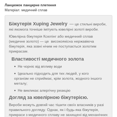
Ланцюжок панцирне плетення
Матеріал: медичний сплав
Біжутерія
Xuping Jewelry
—
це стильні вироби,
які якомога точніше імітують ювелірні золоті вироби.
Ювелірна біжутерія Ксюпінг або медичний сплав
(медичне золото) — це високоякісна нержавіюча
біжутерія, яка зовні нічим не поступається золотим
прикрасам.
Властивості медичного золота
Не чорніє від впливу води
Ідеально підходить для тих людей, у кого
організм не сприймає, крім золота, жодного іншого
металу;
Не викликає алергічну реакцію
Догляд за ювелірною біжутерією.
Вироби можуть довгий час тішити своїх власників у разі
правильного догляду. Однак, як і будь-яка біжутерія,
прикраси з медичного сплаву не захищені від механічних