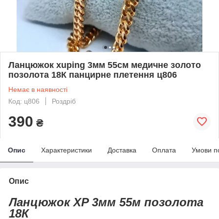
Ланцюжок xuping 3мм 55см медичне золото
позолота 18К панцирне плетення ц806
Немає в наявності
Код: ц806
Роздріб
390
₴
Опис
Характеристики
Доставка
Оплата
Умови п
Опис
Ланцюжок XP 3мм 55м позолота
18К