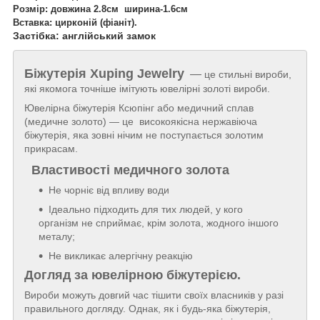
Розмір: довжина 2.8см ширина-1.6см
Вставка:
цирконій
(фіаніт).
Застібка: англійський замок
Біжутерія
Xuping Jewelry
—
це стильні вироби,
які якомога точніше імітують ювелірні золоті вироби.
Ювелірна біжутерія Ксюпінг або медичний сплав
(медичне золото) — це високоякісна нержавіюча
біжутерія, яка зовні нічим не поступається золотим
прикрасам.
Властивості медичного золота
Не чорніє від впливу води
Ідеально підходить для тих людей, у кого
організм не сприймає, крім золота, жодного іншого
металу;
Не викликає алергічну реакцію
Догляд за ювелірною біжутерією.
Вироби можуть довгий час тішити своїх власників у разі
правильного догляду. Однак, як і будь-яка біжутерія,