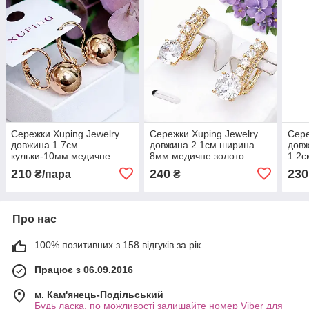
Сережки Xuping Jewelry
Сережки Xuping Jewelry
Сере
довжина 1.7см
довжина 2.1см ширина
довж
кульки-10мм медичне
8мм медичне золото
1.2с
золото позолота 18К с994
позолота 18К с1559
позо
210
240
230
₴/пара
₴
Про нас
100% позитивних з 158 відгуків за рік
Працює з 06.09.2016
м. Кам'янець-Подільський
Будь ласка, по можливості залишайте номер Viber для