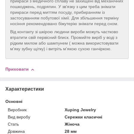
прикраси з медичного сплаву не захищені від механічних
пошкоджень, подряпин. У зв'язку з цим треба знімати
прикраси перед миттям посуду, прибиранням із
застосуванням побутової хімії. Для збільшення терміну
носіння рекомендовано біжутерію знімати перед сном.
Від контакту зі шкірою людини вироби можуть частково
втратити свій первісний блиск. Промийте виріб у воді з
рідким милом або шампунем ( можна використовувати
м'яку зубну щітку) і витріть м'якою сухою ганчіркою.
Приховати
Характеристики
Основні
Виробник
Xuping Jewelry
Вид виробу
Сережки класичні
Стать
Жіноча
Довжина
28 мм