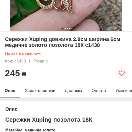
Сережки Xuping довжина 2.8см ширина 6см
медичне золото позолота 18К с1438
Немає в наявності
Код: с1438
Роздріб
245
₴
Опис
Характеристики
Доставка
Оплата
Умови п
Опис
Сережки Xuping позолота 18К
Матеріал: медичне золото