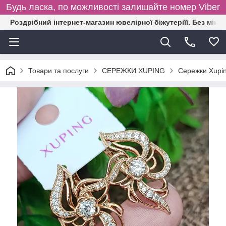
Будь ласка, по можливості залишайте номер Viber
Роздрібний інтернет-магазин ювелірної біжутеріїї. Без міні
Товари та послуги
СЕРЕЖКИ XUPING
Сережки Xupi