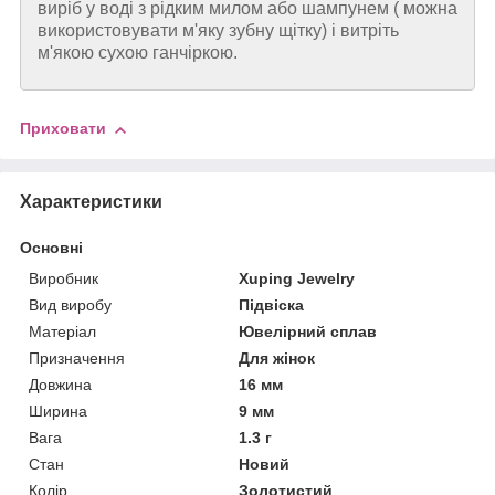
виріб у воді з рідким милом або шампунем ( можна
використовувати м'яку зубну щітку) і витріть
м'якою сухою ганчіркою.
Приховати
Характеристики
Основні
Виробник
Xuping Jewelry
Вид виробу
Підвіска
Матеріал
Ювелірний сплав
Призначення
Для жінок
Довжина
16 мм
Ширина
9 мм
Вага
1.3 г
Стан
Новий
Колір
Золотистий