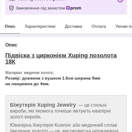
Замовлення під захистом
Опис
Характеристики
Доставка
Оплата
Умови п
Опис
Підвіска з цирконієм Xuping позолота
18К
Матеріал: медичне золото;
Розмір: довжина з вушком 1.6см ширина 9мм
на ланцюжок до 4мм.
Біжутерія
Xuping Jewelry
— це стильні
вироби, які якомога точніше імітують ювелірні
золоті вироби.
Ювелірна біжутерія Ксюпінг або медичний сплав
(медичне золото) — це високоякісна нержавіюча