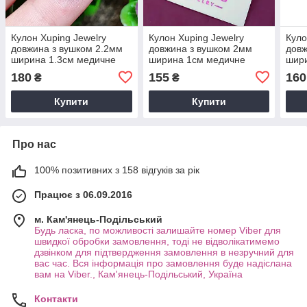
Кулон Xuping Jewelry
Кулон Xuping Jewelry
Куло
довжина з вушком 2.2мм
довжина з вушком 2мм
довж
ширина 1.3см медичне
ширина 1см медичне
шири
золото позолота 18К 5375
золото позолота 18К 5390
золо
180
155
160
₴
₴
Купити
Купити
Про нас
100% позитивних з 158 відгуків за рік
Працює з 06.09.2016
м. Кам'янець-Подільський
Будь ласка, по можливості залишайте номер Viber для
швидкої обробки замовлення, тоді не відволікатимемо
дзвінком для підтвердження замовлення в незручний для
вас час. Вся інформація про замовлення буде надіслана
вам на Viber., Кам'янець-Подільський, Україна
Контакти