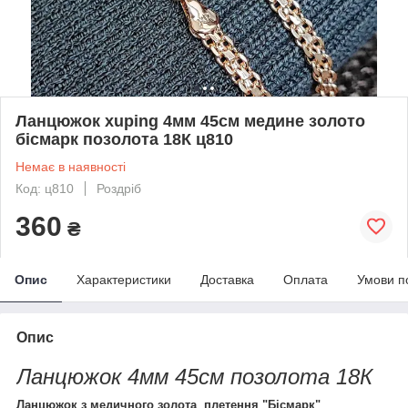
Ланцюжок xuping 4мм 45см медине золото
бісмарк позолота 18К ц810
Немає в наявності
Код: ц810
Роздріб
360
₴
Опис
Характеристики
Доставка
Оплата
Умови п
Опис
Ланцюжок 4мм 45см позолота 18К
Ланцюжок з медичного золота плетення "Бісмарк"