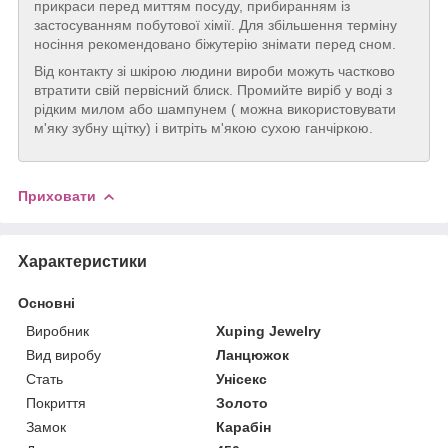
прикраси перед миттям посуду, прибиранням із
застосуванням побутової хімії. Для збільшення терміну
носіння рекомендовано біжутерію знімати перед сном.
Від контакту зі шкірою людини вироби можуть частково
втратити свій первісний блиск. Промийте виріб у воді з
рідким милом або шампунем ( можна використовувати
м'яку зубну щітку) і витріть м'якою сухою ганчіркою.
Приховати
Характеристики
Основні
Виробник
Xuping Jewelry
Вид виробу
Ланцюжок
Стать
Унісекс
Покриття
Золото
Замок
Карабін