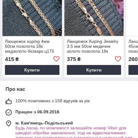
Ланцюжок xuping 4мм
Ланцюжок Xuping Jewelry
Ланц
50см позолота 18к
3.5 мм 50см медичне
45см
медзолото бісмарк ц175
золото позолота 18к
позо
нонна ц572
415
375
260
₴
₴
Купити
Купити
Про нас
100% позитивних з 158 відгуків за рік
Працює з 06.09.2016
м. Кам'янець-Подільський
Будь ласка, по можливості залишайте номер Viber для
швидкої обробки замовлення, тоді не відволікатимемо
дзвінком для підтвердження замовлення в незручний для