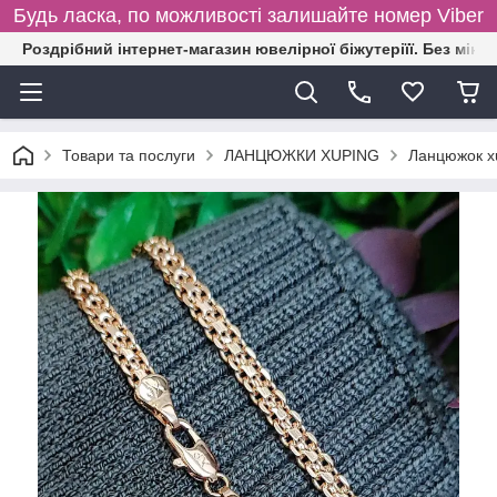
Будь ласка, по можливості залишайте номер Viber
Роздрібний інтернет-магазин ювелірної біжутеріїї. Без міні
Товари та послуги
ЛАНЦЮЖКИ XUPING
Ланцюжок x