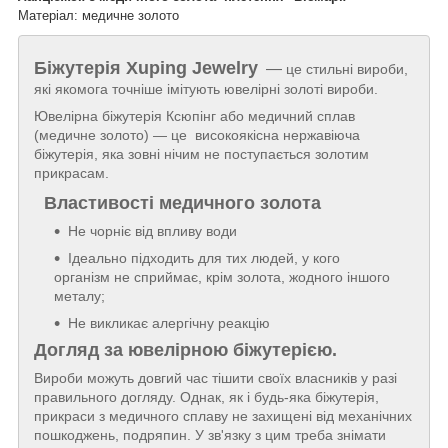
Матеріал: медичне золото
Біжутерія
Xuping Jewelry
—
це стильні вироби,
які якомога точніше імітують ювелірні золоті вироби.
Ювелірна біжутерія Ксюпінг або медичний сплав
(медичне золото) — це високоякісна нержавіюча
біжутерія, яка зовні нічим не поступається золотим
прикрасам.
Властивості медичного золота
Не чорніє від впливу води
Ідеально підходить для тих людей, у кого
організм не сприймає, крім золота, жодного іншого
металу;
Не викликає алергічну реакцію
Догляд за ювелірною біжутерією.
Вироби можуть довгий час тішити своїх власників у разі
правильного догляду. Однак, як і будь-яка біжутерія,
прикраси з медичного сплаву не захищені від механічних
пошкоджень, подряпин. У зв'язку з цим треба знімати