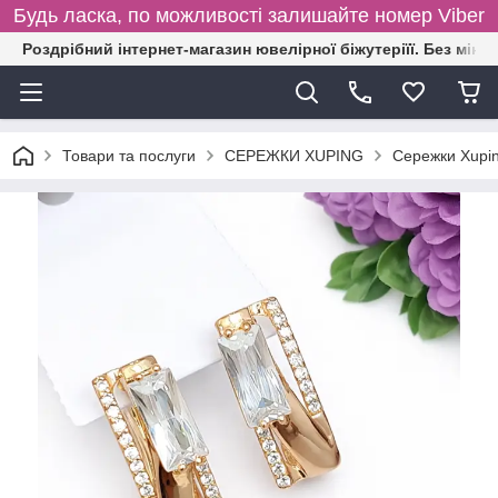
Будь ласка, по можливості залишайте номер Viber
Роздрібний інтернет-магазин ювелірної біжутеріїї. Без міні
Товари та послуги
СЕРЕЖКИ XUPING
Сережки Xupin