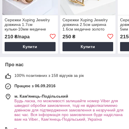
Сережки Xuping Jewelry
Сережки Xuping Jewelry
Сере
довжина 1.7см
довжина 2.5см ширина
довж
кульки-10мм медичне
1.6см медичне золото
5мм 
золото позолота 18К с994
позолота 18К с1567
позо
210
250
215
₴/пара
₴
Купити
Купити
Про нас
100% позитивних з 158 відгуків за рік
Працює з 06.09.2016
м. Кам'янець-Подільський
Будь ласка, по можливості залишайте номер Viber для
швидкої обробки замовлення, тоді не відволікатимемо
дзвінком для підтвердження замовлення в незручний для
вас час. Вся інформація про замовлення буде надіслана
вам на Viber., Кам'янець-Подільський, Україна