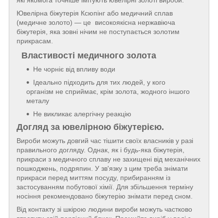
які якомога точніше імітують ювелірні золоті вироби.
Ювелірна біжутерія Ксюпінг або медичний сплав
(медичне золото) — це високоякісна нержавіюча
біжутерія, яка зовні нічим не поступається золотим
прикрасам.
Властивості медичного золота
Не чорніє від впливу води
Ідеально підходить для тих людей, у кого
організм не сприймає, крім золота, жодного іншого
металу
Не викликає алергічну реакцію
Догляд за ювелірною біжутерією.
Вироби можуть довгий час тішити своїх власників у разі
правильного догляду. Однак, як і будь-яка біжутерія,
прикраси з медичного сплаву не захищені від механічних
пошкоджень, подряпин. У зв'язку з цим треба знімати
прикраси перед миттям посуду, прибиранням із
застосуванням побутової хімії. Для збільшення терміну
носіння рекомендовано біжутерію знімати перед сном.
Від контакту зі шкірою людини вироби можуть частково