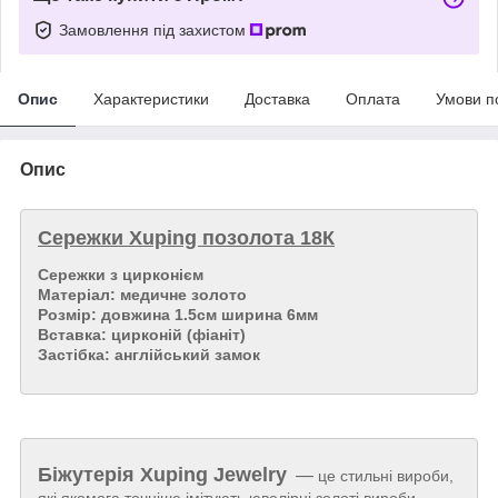
Замовлення під захистом
Опис
Характеристики
Доставка
Оплата
Умови п
Опис
Сережки Xuping позолота 18К
Сережки з цирконієм
Матеріал: медичне золото
Розмір: довжина 1.5см ширина 6мм
Вставка: цирконій (фіаніт)
Застібка: англійський замок
Біжутерія
Xuping Jewelry
—
це стильні вироби,