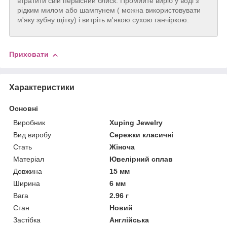
втратити свій первісний блиск. Промийте виріб у воді з
рідким милом або шампунем ( можна використовувати
м'яку зубну щітку) і витріть м'якою сухою ганчіркою.
Приховати
Характеристики
Основні
Виробник
Xuping Jewelry
Вид виробу
Сережки класичні
Стать
Жіноча
Матеріал
Ювелірний сплав
Довжина
15 мм
Ширина
6 мм
Вага
2.96 г
Стан
Новий
Застібка
Англійська