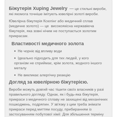
Біжутерія
Xuping Jewelry
—
це стильні вироби,
які якомога точніше імітують ювелірні золоті вироби.
Ювелірна біжутерія Ксюпінг або медичний сплав
(медичне золото) — це високоякісна нержавіюча
біжутерія, яка зовні нічим не поступається золотим
прикрасам.
Властивості медичного золота
Не чорніє від впливу води
Ідеально підходить для тих людей, у кого
організм не сприймає, крім золота, жодного іншого
металу
Не викликає алергічну реакцію
Догляд за ювелірною біжутерією.
Вироби можуть довгий час тішити своїх власників у разі
правильного догляду. Однак, як і будь-яка біжутерія,
прикраси з медичного сплаву не захищені від механічних
пошкоджень, подряпин. У зв'язку з цим треба знімати
прикраси перед миттям посуду, прибиранням із
застосуванням побутової хімії. Для збільшення терміну