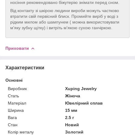
носіння рекомендовано біжутерію знімати перед сном.
Від контакту зі шкірою людини вироби можуть частково
втратити свій первісний блиск. Промийте виріб у воді з
рідким милом або шампунем ( можна використовувати
м'яку зубну щітку) і витріть м'якою сухою ганчіркою.
Приховати
Характеристики
Основні
Виробник
Xuping Jewelry
Стать
Жіноча
Матеріал
Ювелірний сплав
Ширина
15 мм
Вага
2.5 г
Стан
Новий
Колір металу
Золотий