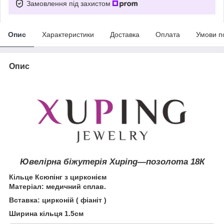
Замовлення під захистом
Опис
Характеристики
Доставка
Оплата
Умови п
Опис
Ювелірна біжутерія Xuping―позолота
18К
Кільце Ксюпінг з цирконієм
Матеріал: медичний сплав.
Вставка: цирконій ( фіаніт )
Ширина кільця 1.5см