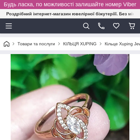
Будь ласка, по можливості залишайте номер Viber
Роздрібний інтернет-магазин ювелірної біжутеріїї. Без міні
Товари та послуги
КІЛЬЦЯ XUPING
Кільце Xuping Je