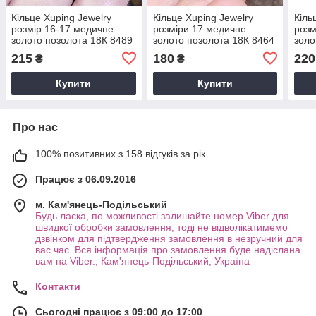
Кільце Xuping Jewelry
Кільце Xuping Jewelry
Кіль
розмір:16-17 медичне
розміри:17 медичне
розм
золото позолота 18К 8489
золото позолота 18К 8464
золо
215
180
220
₴
₴
Купити
Купити
Про нас
100% позитивних з 158 відгуків за рік
Працює з 06.09.2016
м. Кам'янець-Подільський
Будь ласка, по можливості залишайте номер Viber для
швидкої обробки замовлення, тоді не відволікатимемо
дзвінком для підтвердження замовлення в незручний для
вас час. Вся інформація про замовлення буде надіслана
вам на Viber., Кам'янець-Подільський, Україна
Контакти
Сьогодні працює з 09:00 до 17:00