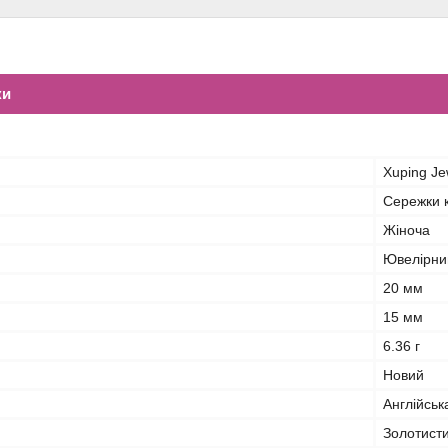
ки
Xuping Je
Сережки 
Жіноча
Ювелірни
20 мм
15 мм
6.36 г
Новий
Англійськ
Золотист