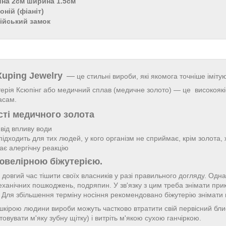
ина 2см ширина 1.5см
оній (фіаніт)
лійський замок
Xuping Jewelry
—
це стильні вироби, які якомога точніше іміту
ерія Ксюпінг або медичний сплав (медичне золото) — це високоякіс
асам.
ті медичного золота
 від впливу води
підходить для тих людей, у кого організм не сприймає, крім золота,
ає алергічну реакцію
ювелірною біжутерією.
довгий час тішити своїх власників у разі правильного догляду. Однак
еханічних пошкоджень, подряпин. У зв'язку з цим треба знімати пр
ї. Для збільшення терміну носіння рекомендовано біжутерію знімати
і шкірою людини вироби можуть частково втратити свій первісний бл
овувати м'яку зубну щітку) і витріть м'якою сухою ганчіркою.