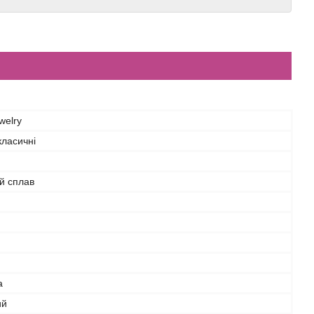
welry
класичні
й сплав
а
ий