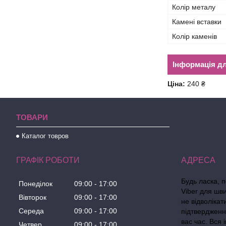
Колір металу
Камені вставки
Колір каменів
Інформація д
Ціна:
240 ₴
ТОВАРИ
Каталог товров
ГРАФІК РОБОТИ
Будь ласка, 
Понеділок
09:00
17:00
Viber для шв
Вівторок
09:00
17:00
не відволіка
Середа
09:00
17:00
підтвердженн
вас час. Вся
Четвер
09:00
17:00