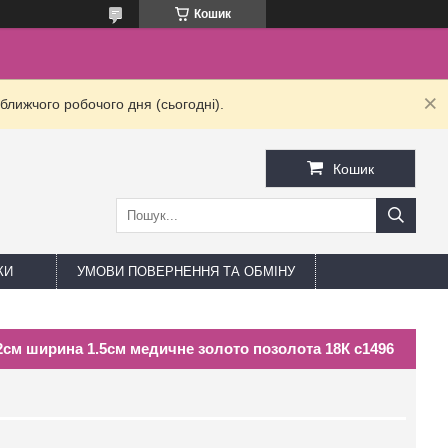
Кошик
ближчого робочого дня (сьогодні).
Кошик
КИ
УМОВИ ПОВЕРНЕННЯ ТА ОБМІНУ
2см ширина 1.5см медичне золото позолота 18К с1496