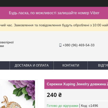
Будь ласка, по можливості залишайте номер Viber
очий час. Замовлення та повідомлення будуть оброблені з 10:00 най
ювелірної
+380 (96) 469-54-33
уми
ДОСТАВКА И ОПЛАТА
КОНТАКТИ
ВІДГУ
Сережки Xuping Jewelry довжина 
240 ₴
Готово до відправки
Код:
с1496