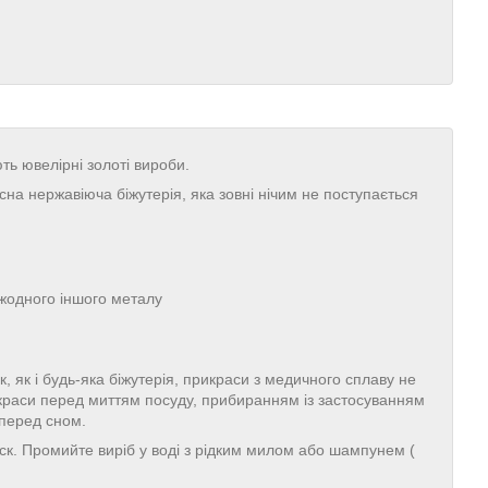
ють ювелірні золоті вироби.
на нержавіюча біжутерія, яка зовні нічим не поступається
 жодного іншого металу
, як і будь-яка біжутерія, прикраси з медичного сплаву не
икраси перед миттям посуду, прибиранням із застосуванням
 перед сном.
иск. Промийте виріб у воді з рідким милом або шампунем (