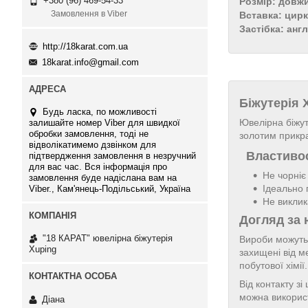
+380 (96) 469-54-33
Розмір: довж
Замовлення в Viber
Вставка: цирк
Застібка: анг
http://18karat.com.ua
18karat.info@gmail.com
Біжутерія
Будь ласка, по можливості
Ювелірна біжут
залишайте номер Viber для швидкої
обробки замовлення, тоді не
золотим прикр
відволікатимемо дзвінком для
Властивос
підтвердження замовлення в незручний
для вас час. Вся інформація про
Не чорніє
замовлення буде надіслана вам на
Ідеально 
Viber., Кам'янець-Подільський, Україна
Не виклик
Догляд за 
"18 КАРАТ" ювелірна біжутерія
Вироби можуть 
Xuping
захищені від м
побутової хімі
Від контакту з
можна використ
Діана