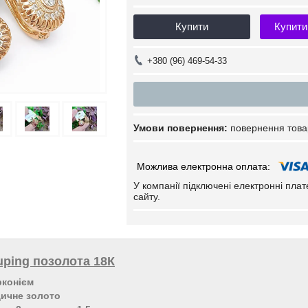
Купити
Купити
+380 (96) 469-54-33
повернення това
У компанії підключені електронні пла
сайту.
ping позолота 18К
рконієм
дичне золото