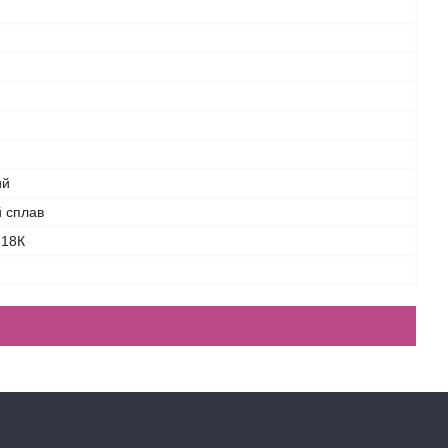
ий
 сплав
 18К