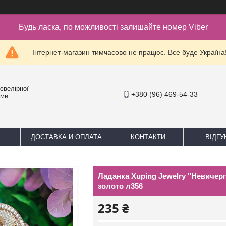
Будь ласка, по можливості залишайте номер Viber
Інтернет-магазин тимчасово не працює. Все буде Україна
ювелірної
+380 (96) 469-54-33
уми
ДОСТАВКА И ОПЛАТА
КОНТАКТИ
ВІДГУ
Ладанка Xuping Jewelry "Невичер
золото л356
235 ₴