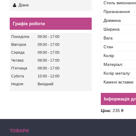
Стиль виконанн
Діана
Призначення
Довжина
Графік роботи
Ширина
Понеділок
09:00
17:00
Вага
Вівторок
09:00
17:00
Стан
Середа
09:00
17:00
Колір
Четвер
09:00
17:00
Матеріал:
Пʼятниця
09:00
17:00
Колір металу:
Субота
10:00
12:00
Камені вставки:
Неділя
Вихідний
Інформація д
Ціна:
235 ₴
ТОВАРИ