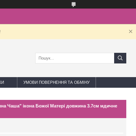
!
КИ
УМОВИ ПОВЕРНЕННЯ ТА ОБМІНУ
пна Чаша" ікона Божої Матері довжина 3.7см мдичне