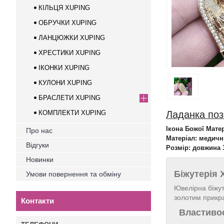
КІЛЬЦЯ XUPING
ОБРУЧКИ XUPING
ЛАНЦЮЖКИ XUPING
ХРЕСТИКИ XUPING
ІКОНКИ XUPING
КУЛОНИ XUPING
БРАСЛЕТИ XUPING
КОМПЛЕКТИ XUPING
Ладанка поз
Ікона Божої Мате
Про нас
Матеріал: медичн
Відгуки
Розмір: довжина 
Новинки
Біжутерія
Умови повернення та обміну
Ювелірна біжут
золотим прикр
Контакти
Властивос