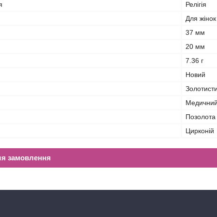
я
Релігія
Для жінок
37 мм
20 мм
7.36 г
Новий
Золотист
Медичний
Позолота
Цирконій
ля замовлення