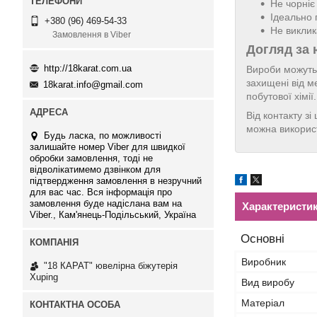
Не чорніє
Ідеально 
+380 (96) 469-54-33
Не виклик
Замовлення в Viber
Догляд за 
http://18karat.com.ua
Вироби можуть 
захищені від м
18karat.info@gmail.com
побутової хімі
Від контакту з
можна використ
Будь ласка, по можливості
залишайте номер Viber для швидкої
обробки замовлення, тоді не
відволікатимемо дзвінком для
підтвердження замовлення в незручний
для вас час. Вся інформація про
замовлення буде надіслана вам на
Характеристи
Viber., Кам'янець-Подільський, Україна
Основні
Виробник
"18 КАРАТ" ювелірна біжутерія
Xuping
Вид виробу
Матеріал