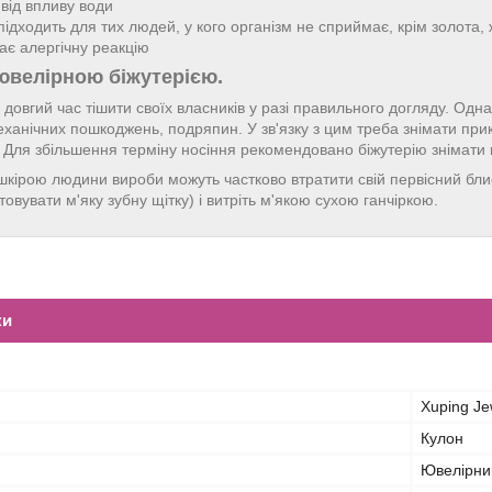
 від впливу води
підходить для тих людей, у кого організм не сприймає, крім золота,
ає алергічну реакцію
ювелірною біжутерією.
довгий час тішити своїх власників у разі правильного догляду. Однак
еханічних пошкоджень, подряпин. У зв'язку з цим треба знімати пр
ї. Для збільшення терміну носіння рекомендовано біжутерію знімати
і шкірою людини вироби можуть частково втратити свій первісний бл
овувати м'яку зубну щітку) і витріть м'якою сухою ганчіркою.
ки
Xuping Je
Кулон
Ювелірни