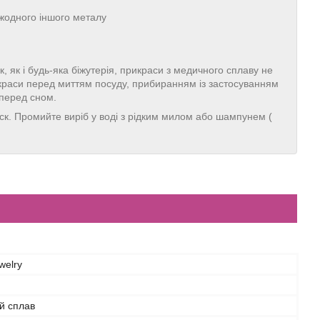
 жодного іншого металу
, як і будь-яка біжутерія, прикраси з медичного сплаву не
икраси перед миттям посуду, прибиранням із застосуванням
 перед сном.
иск. Промийте виріб у воді з рідким милом або шампунем (
welry
й сплав