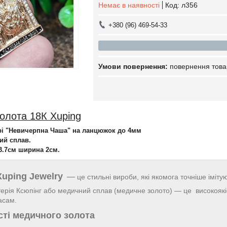
Немає в наявності
Код:
л356
+380 (96) 469-54-33
повернення това
олота 18К Xuping
рі "Невичерпна Чаша" на ланцюжок до 4мм
ий сплав.
3.7см ширина 2см.
Xuping Jewelry
—
це стильні вироби, які якомога точніше іміту
ерія Ксюпінг або медичний сплав (медичне золото) — це високоякіс
асам.
ті медичного золота