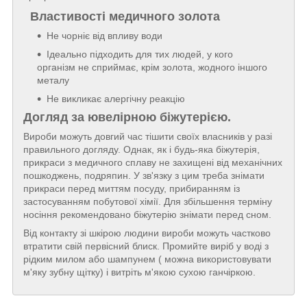
Властивості медичного золота
Не чорніє від впливу води
Ідеально підходить для тих людей, у кого
організм не сприймає, крім золота, жодного іншого
металу
Не викликає алергічну реакцію
Догляд за ювелірною біжутерією.
Вироби можуть довгий час тішити своїх власників у разі
правильного догляду. Однак, як і будь-яка біжутерія,
прикраси з медичного сплаву не захищені від механічних
пошкоджень, подряпин. У зв'язку з цим треба знімати
прикраси перед миттям посуду, прибиранням із
застосуванням побутової хімії. Для збільшення терміну
носіння рекомендовано біжутерію знімати перед сном.
Від контакту зі шкірою людини вироби можуть частково
втратити свій первісний блиск. Промийте виріб у воді з
рідким милом або шампунем ( можна використовувати
м'яку зубну щітку) і витріть м'якою сухою ганчіркою.