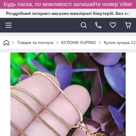
Будь ласка, по можливості залишайте номер Viber
Роздрібний інтернет-магазин ювелірної біжутеріїї. Без міні
Товари та послуги
КУЛОНИ XUPING
Кулон кулька 1