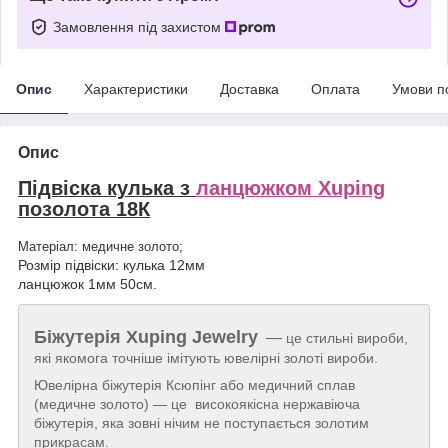
Замовлення під захистом
Опис
Характеристики
Доставка
Оплата
Умови п
Опис
Підвіска кулька з
ланцюжком Xuping
позолота 18К
Матеріал: медичне золото;
Розмір підвіски: кулька 12мм
ланцюжок 1мм 50см.
Біжутерія
Xuping Jewelry
—
це стильні вироби,
які якомога точніше імітують ювелірні золоті вироби.
Ювелірна біжутерія Ксюпінг або медичний сплав
(медичне золото) — це високоякісна нержавіюча
біжутерія, яка зовні нічим не поступається золотим
прикрасам.