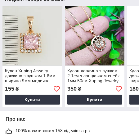
Кулон Xuping Jewelry
Кулон довжина з вушком
Куло
довжина з вушком 1.6мм
2.1см з ланцюжком снейк
довж
ширина 9мм медичне
1мм 50см Xuping Jewelry
шири
золото позолота 18К 5406
медичне золото 5416
золо
155
350
180
₴
₴
Купити
Купити
Про нас
100% позитивних з 158 відгуків за рік