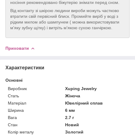
носіння рекомендовано біжутерію знімати перед сном.
Від контакту зі шкірою людини вироби можуть частково
втратити свій первісний блиск. Промийте виріб у воді з
рідким милом або шампунем ( можна використовувати
м'яку зубну щітку) і витріть м'якою сухою ганчіркою.
Приховати
Характеристики
Основні
Виробник
Xuping Jewelry
Стать
Жіноча
Матеріал
Ювелірний сплав
Ширина
6 мм
Вага
2.7 г
Стан
Новий
Колір металу
Золотий