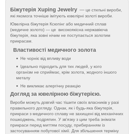
Біжутерія
Xuping Jewelry
—
це стильні вироби,
які якомога точніше імітують ювелірні золоті вироби.
Ювелірна біжутерія Ксюпінг або медичний сплав
(медичне золото) — це високоякісна нержавіюча
біжутерія, яка зовні нічим не поступається золотим
прикрасам.
Властивості медичного золота
Не чорніє від впливу води
Ідеально підходить для тих людей, у кого
організм не сприймає, крім золота, жодного іншого
металу
Не викликає алергічну реакцію
Догляд за ювелірною біжутерією.
Вироби можуть довгий час тішити своїх власників у разі
правильного догляду. Однак, як і будь-яка біжутерія,
прикраси з медичного сплаву не захищені від механічних
пошкоджень, подряпин. У зв'язку з цим треба знімати
прикраси перед миттям посуду, прибиранням із
застосуванням побутової хімії. Для збільшення терміну