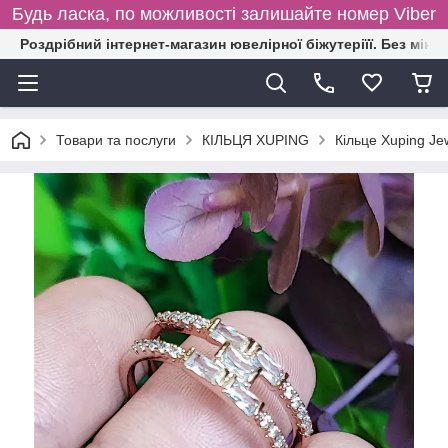
Будь ласка, по можливості залишайте номер Viber
Роздрібний інтернет-магазин ювелірної біжутеріїї. Без міні
Товари та послуги
КІЛЬЦЯ XUPING
Кільце Xuping Je