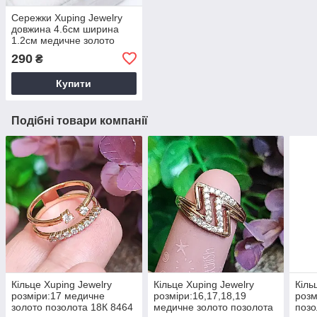
Сережки Xuping Jewelry
довжина 4.6см ширина
1.2см медичне золото
позолота 18К с1539
290
₴
Купити
Подібні товари компанії
Кільце Xuping Jewelry
Кільце Xuping Jewelry
Кіль
розміри:17 медичне
розміри:16,17,18,19
розм
золото позолота 18К 8464
медичне золото позолота
позо