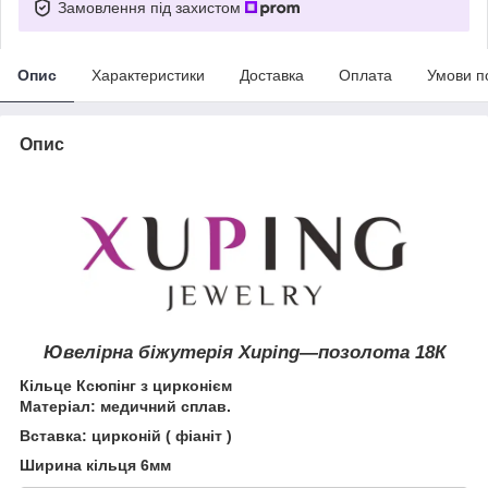
Замовлення під захистом
Опис
Характеристики
Доставка
Оплата
Умови п
Опис
Ювелірна біжутерія Xuping―позолота
18К
Кільце Ксюпінг з цирконієм
Матеріал: медичний сплав.
Вставка: цирконій ( фіаніт )
Ширина кільця 6мм