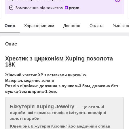
Замовлення під захистом
Опис
Характеристики
Доставка
Оплата
Умови п
Опис
Хрестик з цирконієм Xuping позолота
18К
Жіночий хрестик ХР з вставками цирконію.
Матеріал: медичне золото
Розмір підвіски: довжина з вушком-3.5см, довжина без
вушка-3см ширина-1.5см.
Біжутерія
Xuping Jewelry
—
це стильні
вироби, які якомога точніше імітують ювелірні
золоті вироби.
Ювелірна біжутерія Ксюпінг або медичний сплав