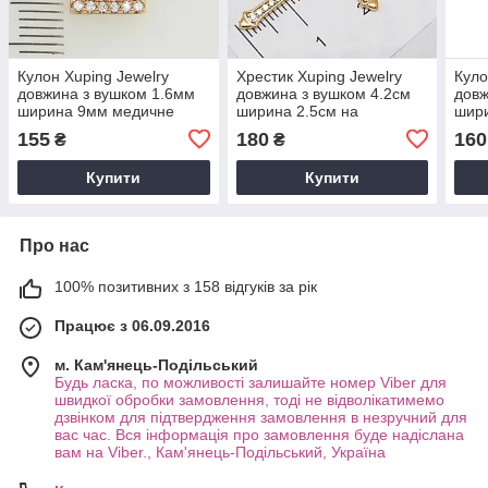
Кулон Xuping Jewelry
Хрестик Xuping Jewelry
Куло
довжина з вушком 1.6мм
довжина з вушком 4.2см
довж
ширина 9мм медичне
ширина 2.5см на
шири
золото позолота 18К 5406
ланцюжок до 4мм
золо
155
180
160
₴
₴
медичне золото к379
Купити
Купити
Про нас
100% позитивних з 158 відгуків за рік
Працює з 06.09.2016
м. Кам'янець-Подільський
Будь ласка, по можливості залишайте номер Viber для
швидкої обробки замовлення, тоді не відволікатимемо
дзвінком для підтвердження замовлення в незручний для
вас час. Вся інформація про замовлення буде надіслана
вам на Viber., Кам'янець-Подільський, Україна