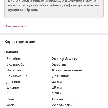
виріб у воді з рідким милом або шампунем ( можна
використовувати м'яку зубну щітку) і витріть м'якою
сухою ганчіркою.
Приховати
Характеристики
Основні
Виробник
Xuping Jewelry
Вид виробу
Хрестик
Матеріал
Ювелірний сплав
Призначення
Для жінок
Довжина
32 мм
Ширина
15 мм
Вага
1.38 г
Стан
Новий
Колір
Золотистий