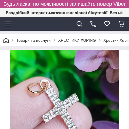
Будь ласка, по можливості залишайте номер Viber
Роздрібний інтернет-магазин ювелірної біжутеріїї. Без міні
Товари та послуги
ХРЕСТИКИ XUPING
Хрестик Xupi