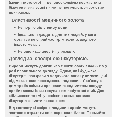
(медичне золото) — це високоякісна нержавіюча
біжутерія, яка зовні нічим не поступається золотим
прикрасам.
Властивості медичного золота
Не чорніє від впливу води
Ідеально підходить для тих людей, у кого
організм не сприймає, крім золота, жодного
іншого металу
Не викликає алергічну реакцію
Догляд за ювелірною біжутерією.
Вироби можуть довгий час тішити своїх власників у
разі правильного догляду. Однак, як і будь-яка
біжутерія, прикраси з медичного сплаву не захищені
від механічних пошкоджень, подряпин. У зв'язку з
цим треба знімати прикраси перед миттям посуду,
прибиранням із застосуванням побутової хімії. Для
збільшення терміну носіння рекомендовано
біжутерію знімати перед сном.
Від контакту зі шкірою людини вироби можуть
частково втратити свій первісний блиск. Промийте