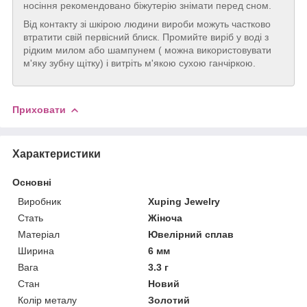
носіння рекомендовано біжутерію знімати перед сном.
Від контакту зі шкірою людини вироби можуть частково
втратити свій первісний блиск. Промийте виріб у воді з
рідким милом або шампунем ( можна використовувати
м'яку зубну щітку) і витріть м'якою сухою ганчіркою.
Приховати
Характеристики
Основні
Виробник
Xuping Jewelry
Стать
Жіноча
Матеріал
Ювелірний сплав
Ширина
6 мм
Вага
3.3 г
Стан
Новий
Колір металу
Золотий