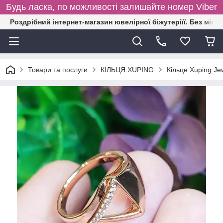
Будь ласка, по можливості залишайте номер Viber
Роздрібний інтернет-магазин ювелірної біжутеріїї. Без міні
Товари та послуги
КІЛЬЦЯ XUPING
Кільце Xuping Je