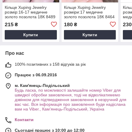
Кільце Xuping Jewelry
Кільце Xuping Jewelry
Кіль
розмір:16-17 медичне
розміри:17 медичне
розм
золото позолота 18К 8489
золото позолота 18К 8464
меди
18К 
215
180
230
₴
₴
Купити
Купити
Про нас
100% позитивних з 158 відгуків за рік
Працює з 06.09.2016
м. Кам'янець-Подільський
Будь ласка, по можливості залишайте номер Viber для
швидкої обробки замовлення, тоді не відволікатимемо
дзвінком для підтвердження замовлення в незручний для
вас час. Вся інформація про замовлення буде надіслана
вам на Viber., Кам'янець-Подільський, Україна
Контакти
Сьогодні працює з 10:00 до 12:00