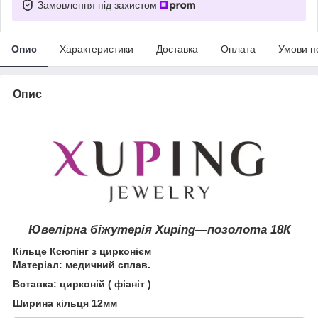
Замовлення під захистом
Опис
Характеристики
Доставка
Оплата
Умови п
Опис
Ювелірна біжутерія Xuping―позолота
18К
Кільце Ксюпінг з цирконієм
Матеріал: медичний сплав.
Вставка: цирконій ( фіаніт )
Ширина кільця 12мм