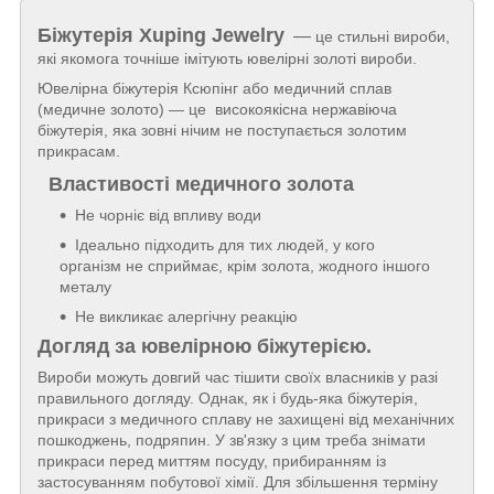
Біжутерія
Xuping Jewelry
—
це стильні вироби,
які якомога точніше імітують ювелірні золоті вироби.
Ювелірна біжутерія Ксюпінг або медичний сплав
(медичне золото) — це високоякісна нержавіюча
біжутерія, яка зовні нічим не поступається золотим
прикрасам.
Властивості медичного золота
Не чорніє від впливу води
Ідеально підходить для тих людей, у кого
організм не сприймає, крім золота, жодного іншого
металу
Не викликає алергічну реакцію
Догляд за ювелірною біжутерією.
Вироби можуть довгий час тішити своїх власників у разі
правильного догляду. Однак, як і будь-яка біжутерія,
прикраси з медичного сплаву не захищені від механічних
пошкоджень, подряпин. У зв'язку з цим треба знімати
прикраси перед миттям посуду, прибиранням із
застосуванням побутової хімії. Для збільшення терміну