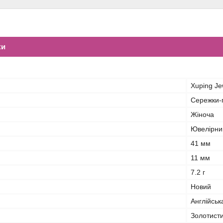
ки
Xuping Je
Сережки-п
Жіноча
Ювелірни
41 мм
11 мм
7.2 г
Новий
Англійськ
Золотист