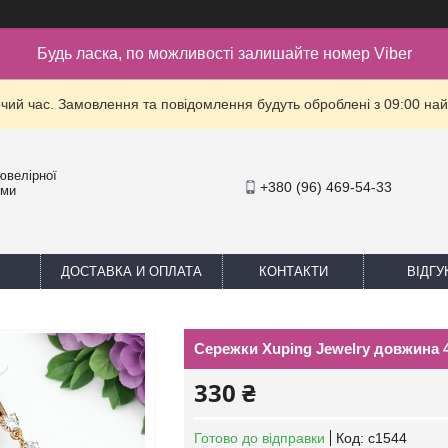
Будь ласка, по можливості залишайте номер Viber
очий час. Замовлення та повідомлення будуть оброблені з 09:00 най
ювелірної
+380 (96) 469-54-33
уми
ДОСТАВКА И ОПЛАТА
КОНТАКТИ
ВІДГУ
Сережки Xuping Jewelry довжина 
330 ₴
Готово до відправки
Код:
с1544