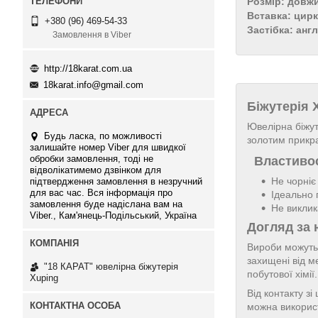
Розмір: довж
Вставка: цирк
+380 (96) 469-54-33
Застібка: анг
Замовлення в Viber
http://18karat.com.ua
18karat.info@gmail.com
Біжутерія
Ювелірна біжут
Будь ласка, по можливості
золотим прикр
залишайте номер Viber для швидкої
обробки замовлення, тоді не
Властивос
відволікатимемо дзвінком для
Не чорніє
підтвердження замовлення в незручний
для вас час. Вся інформація про
Ідеально 
замовлення буде надіслана вам на
Не виклик
Viber., Кам'янець-Подільський, Україна
Догляд за 
Вироби можуть 
захищені від м
"18 КАРАТ" ювелірна біжутерія
побутової хімі
Xuping
Від контакту з
можна використ