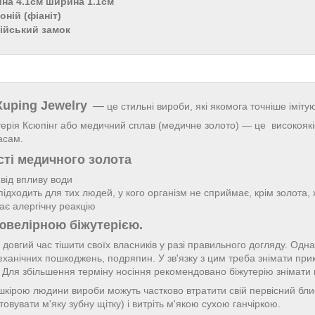
ина 4.1см ширина 1.1см
оній (фіаніт)
лійський замок
Xuping Jewelry
—
це стильні вироби, які якомога точніше іміту
ерія Ксюпінг або медичний сплав (медичне золото) — це високоякіс
асам.
ті медичного золота
 від впливу води
підходить для тих людей, у кого організм не сприймає, крім золота,
ає алергічну реакцію
ювелірною біжутерією.
довгий час тішити своїх власників у разі правильного догляду. Однак
еханічних пошкоджень, подряпин. У зв'язку з цим треба знімати пр
ї. Для збільшення терміну носіння рекомендовано біжутерію знімати
і шкірою людини вироби можуть частково втратити свій первісний бл
овувати м'яку зубну щітку) і витріть м'якою сухою ганчіркою.