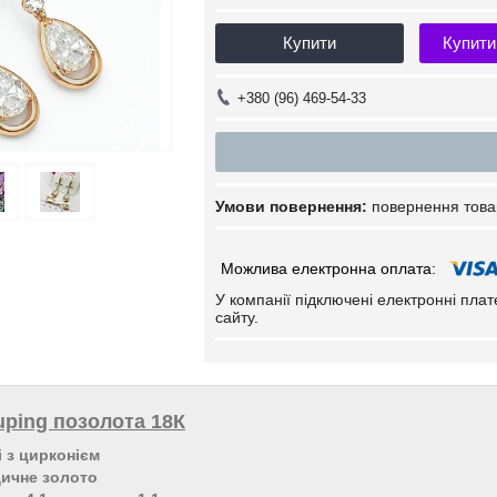
Купити
Купити
+380 (96) 469-54-33
повернення това
У компанії підключені електронні пла
сайту.
ping позолота 18К
 з цирконієм
дичне золото