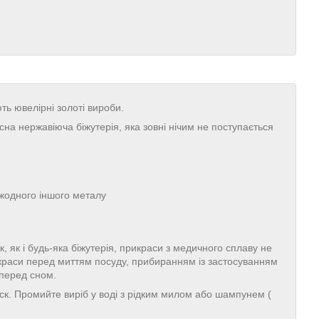
ють ювелірні золоті вироби.
на нержавіюча біжутерія, яка зовні нічим не поступається
 жодного іншого металу
, як і будь-яка біжутерія, прикраси з медичного сплаву не
икраси перед миттям посуду, прибиранням із застосуванням
 перед сном.
иск. Промийте виріб у воді з рідким милом або шампунем (