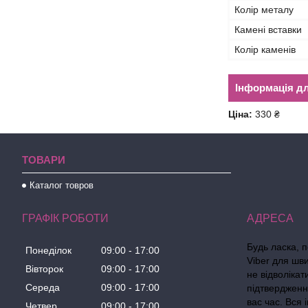
Колір металу
Камені вставки
Колір каменів
Інформація д
Ціна:
330 ₴
ТОВАРИ
Каталог товров
ГРАФІК РОБОТИ
Будь ласка, 
Понеділок
09:00
17:00
Viber для шв
Вівторок
09:00
17:00
не відволіка
Середа
09:00
17:00
підтвердженн
вас час. Вся
Четвер
09:00
17:00