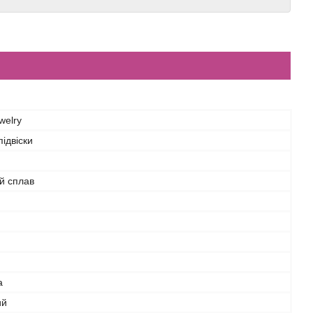
welry
ідвіски
й сплав
а
ий