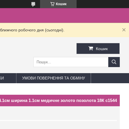
Кошик
ближчого робочого дня (сьогодні).
Кошик
КИ
УМОВИ ПОВЕРНЕННЯ ТА ОБМІНУ
4.1см ширина 1.1см медичне золото позолота 18К с1544