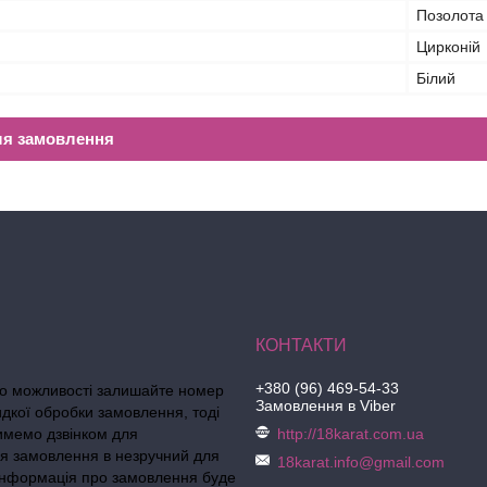
Позолота
Цирконій
Білий
ля замовлення
+380 (96) 469-54-33
по можливості залишайте номер
Замовлення в Viber
идкої обробки замовлення, тоді
тимемо дзвінком для
http://18karat.com.ua
я замовлення в незручний для
18karat.info@gmail.com
 інформація про замовлення буде