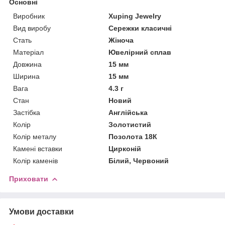
Основні
Виробник
Xuping Jewelry
Вид виробу
Сережки класичні
Стать
Жіноча
Матеріал
Ювелірний сплав
Довжина
15 мм
Ширина
15 мм
Вага
4.3 г
Стан
Новий
Застібка
Англійська
Колір
Золотистий
Колір металу
Позолота 18К
Камені вставки
Цирконій
Колір каменів
Білий, Червоний
Приховати
Умови доставки