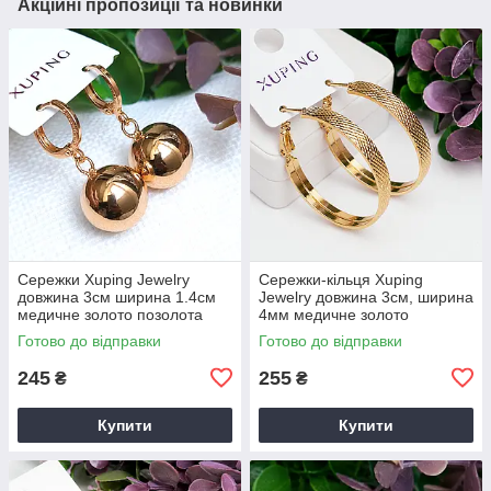
Акційні пропозиції та новинки
Сережки Xuping Jewelry
Сережки-кільця Xuping
довжина 3см ширина 1.4см
Jewelry довжина 3см, ширина
медичне золото позолота
4мм медичне золото
18К с1707
позолота 18К с1706
Готово до відправки
Готово до відправки
245
255
₴
₴
Купити
Купити