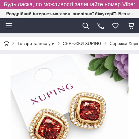
Будь ласка, по можливості залишайте номер Viber
Роздрібний інтернет-магазин ювелірної біжутеріїї. Без міні
Товари та послуги
СЕРЕЖКИ XUPING
Сережки Xupin