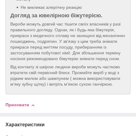
Не викликає алергічну реакцію
Догляд за ювелірною біжутерією.
Вироби можуть довгий час тішити своїх власників у разі
правильного догляду. Однак, як і будь-яка біжутерія,
прикраси з медичного сплаву не захищені від механічних
пошкоджень, подряпин. У зв'язку з цим треба знімати
прикраси перед миттям посуду, прибиранням із
застосуванням побутової хімії. Для збільшення терміну
носіння рекомендовано біжутерію знімати перед сном.
Від контакту зі шкірою людини вироби можуть частково
втратити свій первісний блиск. Промийте виріб у воді з
рідким милом або шампунем ( можна використовувати
м'яку зубну щітку) і витріть м'якою сухою ганчіркою.
Приховати
Характеристики