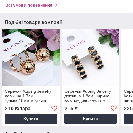
Всі умови повернення
Подібні товари компанії
Сережки Xuping Jewelry
Сережки Xuping Jewelry
Сере
довжина 1.7см
довжина 1.8см ширина
Коти
кульки-10мм медичне
5мм медичне золото
шири
золото позолота 18К с994
позолота 18К с1549
золо
210
215
225
₴/пара
₴
с16
Купити
Купити