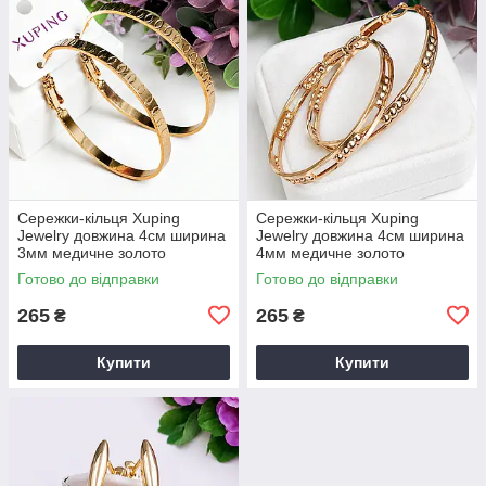
Сережки-кільця Xuping
Сережки-кільця Xuping
Jewelry довжина 4см ширина
Jewelry довжина 4см ширина
3мм медичне золото
4мм медичне золото
позолота 18К с1705
позолота 18К с1704
Готово до відправки
Готово до відправки
265
265
₴
₴
Купити
Купити