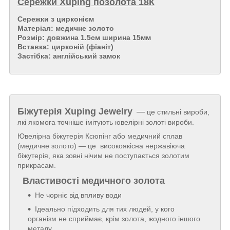
Сережки Xuping позолота 18К
Сережки з цирконієм
Матеріал: медичне золото
Розмір: довжина 1.5см ширина 15мм
Вставка: цирконій (фіаніт)
Застібка: англійський замок
Біжутерія
Xuping Jewelry
—
це стильні вироби,
які якомога точніше імітують ювелірні золоті вироби.
Ювелірна біжутерія Ксюпінг або медичний сплав
(медичне золото) — це високоякісна нержавіюча
біжутерія, яка зовні нічим не поступається золотим
прикрасам.
Властивості медичного золота
Не чорніє від впливу води
Ідеально підходить для тих людей, у кого
організм не сприймає, крім золота, жодного іншого
металу