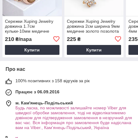
Сережки Xuping Jewelry
Сережки Xuping Jewelry
Сере
довжина 1.7см
довжина 2см ширина 9мм
довж
кульки-10мм медичне
медичне золото позолота
4мм 
золото позолота 18К с994
18К с1124
позо
210
225
235
₴/пара
₴
Купити
Купити
Про нас
100% позитивних з 158 відгуків за рік
Працює з 06.09.2016
м. Кам'янець-Подільський
Будь ласка, по можливості залишайте номер Viber для
швидкої обробки замовлення, тоді не відволікатимемо
дзвінком для підтвердження замовлення в незручний для
вас час. Вся інформація про замовлення буде надіслана
вам на Viber., Кам'янець-Подільський, Україна