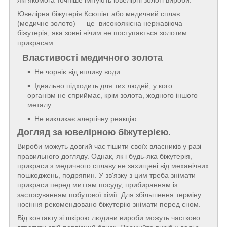
які якомога точніше імітують ювелірні золоті вироби.
Ювелірна біжутерія Ксюпінг або медичний сплав
(медичне золото) — це високоякісна нержавіюча
біжутерія, яка зовні нічим не поступається золотим
прикрасам.
Властивості медичного золота
Не чорніє від впливу води
Ідеально підходить для тих людей, у кого
організм не сприймає, крім золота, жодного іншого
металу
Не викликає алергічну реакцію
Догляд за ювелірною біжутерією.
Вироби можуть довгий час тішити своїх власників у разі
правильного догляду. Однак, як і будь-яка біжутерія,
прикраси з медичного сплаву не захищені від механічних
пошкоджень, подряпин. У зв'язку з цим треба знімати
прикраси перед миттям посуду, прибиранням із
застосуванням побутової хімії. Для збільшення терміну
носіння рекомендовано біжутерію знімати перед сном.
Від контакту зі шкірою людини вироби можуть частково