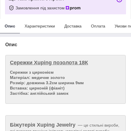
Замовлення під захистом
Опис
Характеристики
Доставка
Оплата
Умови п
Опис
Сережки Xuping позолота 18К
Сережки з цирконієм
Матеріал: медичне золото
Розмір: довжина 3.2см ширина 9мм
Вставка: цирконій (фіаніт)
Застібка: англійський замок
Біжутерія
Xuping Jewelry
—
це стильні вироби,