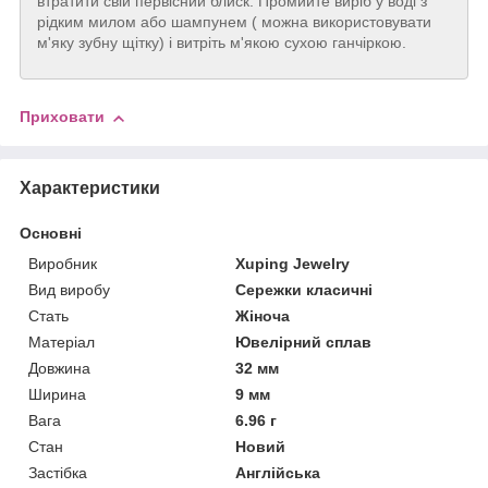
втратити свій первісний блиск. Промийте виріб у воді з
рідким милом або шампунем ( можна використовувати
м'яку зубну щітку) і витріть м'якою сухою ганчіркою.
Приховати
Характеристики
Основні
Виробник
Xuping Jewelry
Вид виробу
Сережки класичні
Стать
Жіноча
Матеріал
Ювелірний сплав
Довжина
32 мм
Ширина
9 мм
Вага
6.96 г
Стан
Новий
Застібка
Англійська