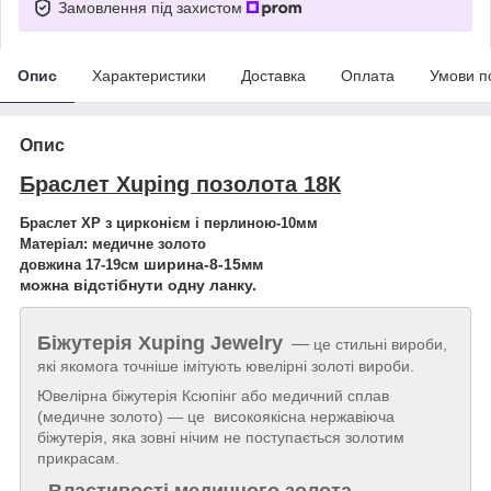
Замовлення під захистом
Опис
Характеристики
Доставка
Оплата
Умови п
Опис
Браслет Xuping позолота 18К
Браслет XP з цирконієм і перлиною-10мм
Матеріал: медичне золото
ширина-8-15мм
довжина 17-19см
можна відстібнути одну ланку.
Біжутерія
Xuping Jewelry
—
це стильні вироби,
які якомога точніше імітують ювелірні золоті вироби.
Ювелірна біжутерія Ксюпінг або медичний сплав
(медичне золото) — це високоякісна нержавіюча
біжутерія, яка зовні нічим не поступається золотим
прикрасам.