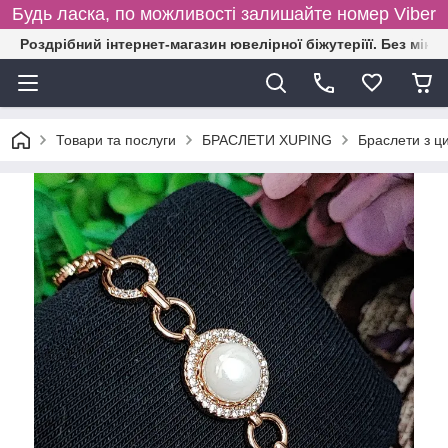
Будь ласка, по можливості залишайте номер Viber
Роздрібний інтернет-магазин ювелірної біжутеріїї. Без міні
Товари та послуги
БРАСЛЕТИ XUPING
Браслети з ц