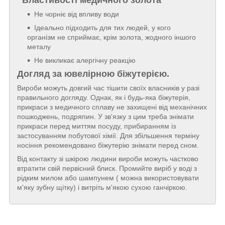
Властивості медичного золота
Не чорніє від впливу води
Ідеально підходить для тих людей, у кого
організм не сприймає, крім золота, жодного іншого
металу
Не викликає алергічну реакцію
Догляд за ювелірною біжутерією.
Вироби можуть довгий час тішити своїх власників у разі
правильного догляду. Однак, як і будь-яка біжутерія,
прикраси з медичного сплаву не захищені від механічних
пошкоджень, подряпин. У зв'язку з цим треба знімати
прикраси перед миттям посуду, прибиранням із
застосуванням побутової хімії. Для збільшення терміну
носіння рекомендовано біжутерію знімати перед сном.
Від контакту зі шкірою людини вироби можуть частково
втратити свій первісний блиск. Промийте виріб у воді з
рідким милом або шампунем ( можна використовувати
м'яку зубну щітку) і витріть м'якою сухою ганчіркою.