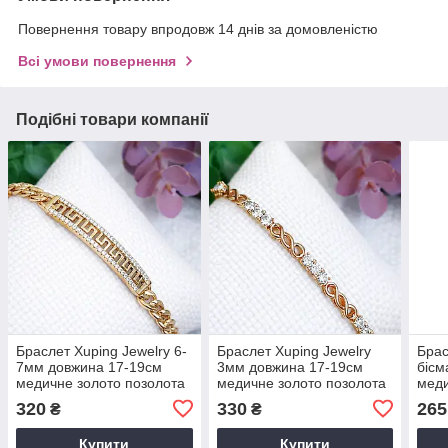
Повернення товару впродовж 14 днів за домовленістю
Всі умови повернення
Подібні товари компанії
Браслет Xuping Jewelry 6-
Браслет Xuping Jewelry
Брас
7мм довжина 17-19см
3мм довжина 17-19см
бісм
медичне золото позолота
медичне золото позолота
меди
18К 2394
18К 2386
320
330
265
₴
₴
Купити
Купити