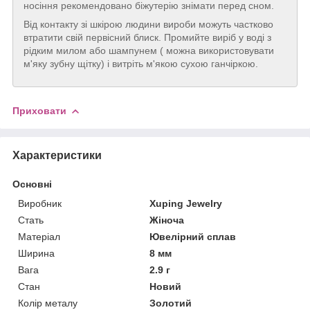
носіння рекомендовано біжутерію знімати перед сном.
Від контакту зі шкірою людини вироби можуть частково
втратити свій первісний блиск. Промийте виріб у воді з
рідким милом або шампунем ( можна використовувати
м'яку зубну щітку) і витріть м'якою сухою ганчіркою.
Приховати
Характеристики
Основні
Виробник
Xuping Jewelry
Стать
Жіноча
Матеріал
Ювелірний сплав
Ширина
8 мм
Вага
2.9 г
Стан
Новий
Колір металу
Золотий