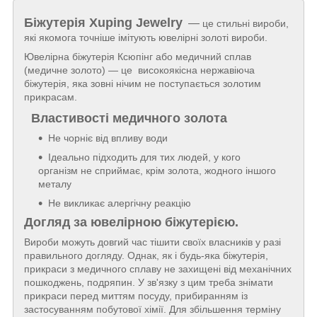
Біжутерія
Xuping Jewelry
—
це стильні вироби,
які якомога точніше імітують ювелірні золоті вироби.
Ювелірна біжутерія Ксюпінг або медичний сплав
(медичне золото) — це високоякісна нержавіюча
біжутерія, яка зовні нічим не поступається золотим
прикрасам.
Властивості медичного золота
Не чорніє від впливу води
Ідеально підходить для тих людей, у кого
організм не сприймає, крім золота, жодного іншого
металу
Не викликає алергічну реакцію
Догляд за ювелірною біжутерією.
Вироби можуть довгий час тішити своїх власників у разі
правильного догляду. Однак, як і будь-яка біжутерія,
прикраси з медичного сплаву не захищені від механічних
пошкоджень, подряпин. У зв'язку з цим треба знімати
прикраси перед миттям посуду, прибиранням із
застосуванням побутової хімії. Для збільшення терміну