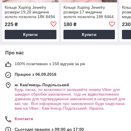
Кільце Xuping Jewelry
Кільце Xuping Jewelry
Кіль
розміри:19,20 медичне
розміри:17 медичне
розм
золото позолота 18К 8494
золото позолота 18К 8464
меди
18К 
225
180
230
₴
₴
Купити
Купити
Про нас
100% позитивних з 158 відгуків за рік
Працює з 06.09.2016
м. Кам'янець-Подільський
Будь ласка, по можливості залишайте номер Viber для
швидкої обробки замовлення, тоді не відволікатимемо
дзвінком для підтвердження замовлення в незручний для
вас час. Вся інформація про замовлення буде надіслана
вам на Viber., Кам'янець-Подільський, Україна
Контакти
Сьогодні працює з 09:00 до 17:00