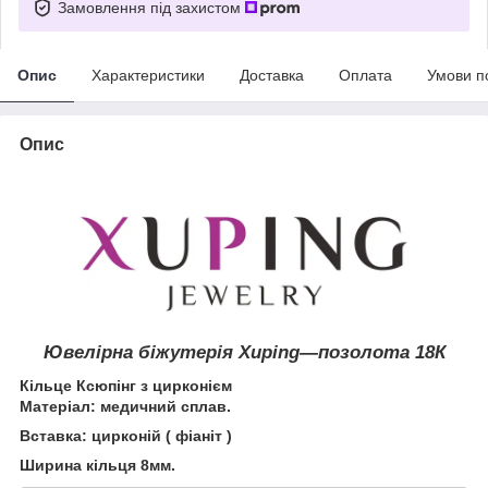
Замовлення під захистом
Опис
Характеристики
Доставка
Оплата
Умови п
Опис
Ювелірна біжутерія Xuping―позолота
18К
Кільце Ксюпінг з цирконієм
Матеріал: медичний сплав.
Вставка: цирконій ( фіаніт )
Ширина кільця 8мм.