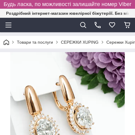
Будь ласка, по можливості залишайте номер Viber
Роздрібний інтернет-магазин ювелірної біжутеріїї. Без міні
Товари та послуги
СЕРЕЖКИ XUPING
Сережки Xupin