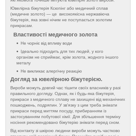
які якомога точніше імітують ювелірні золоті вироби.
Ювелірна біжутерія Ксюпінг або медичний сплав
(медичне золото) — це високоякісна нержавіюча
біжутерія, яка зовні нічим не поступається золотим
прикрасам.
Властивості медичного золота
Не чорніє від впливу води
Ідеально підходить для тих людей, у кого
організм не сприймає, крім золота, жодного іншого
металу
Не викликає алергічну реакцію
Догляд за ювелірною біжутерією.
Вироби можуть довгий час тішити своїх власників у разі
правильного догляду. Однак, як і будь-яка біжутерія,
прикраси з медичного сплаву не захищені від механічних
пошкоджень, подряпин. У зв'язку з цим треба знімати
прикраси перед миттям посуду, прибиранням із
застосуванням побутової хімії. Для збільшення терміну
носіння рекомендовано біжутерію знімати перед сном.
Від контакту зі шкірою людини вироби можуть частково