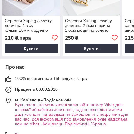
Сережки Xuping Jewelry
Сережки Xuping Jewelry
Сере
довжина 1.7см
довжина 2.5см ширина
серд
кульки-10мм медичне
1.6см медичне золото
шир
золото позолота 18К с994
позолота 18К с1567
золо
210
250
215
₴/пара
₴
с16
Купити
Купити
Про нас
100% позитивних з 158 відгуків за рік
Працює з 06.09.2016
м. Кам'янець-Подільський
Будь ласка, по можливості залишайте номер Viber для
швидкої обробки замовлення, тоді не відволікатимемо
дзвінком для підтвердження замовлення в незручний для
вас час. Вся інформація про замовлення буде надіслана
вам на Viber., Кам'янець-Подільський, Україна