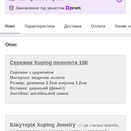
Замовлення під захистом
Опис
Характеристики
Доставка
Оплата
Умови п
Опис
Сережки Xuping позолота 18К
Сережки з цирконієм
Матеріал: медичне золото
Розмір: довжина 2.5см ширина 1.2см
Вставка: цирконій (фіаніт)
Застібка: англійський замок
Біжутерія
Xuping Jewelry
—
це стильні вироби,