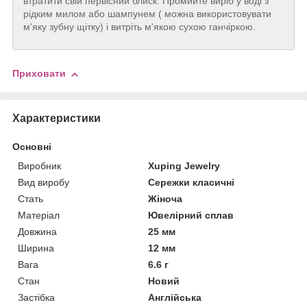
втратити свій первісний блиск. Промийте виріб у воді з
рідким милом або шампунем ( можна використовувати
м'яку зубну щітку) і витріть м'якою сухою ганчіркою.
Приховати
Характеристики
Основні
Виробник
Xuping Jewelry
Вид виробу
Сережки класичні
Стать
Жіноча
Матеріал
Ювелірний сплав
Довжина
25 мм
Ширина
12 мм
Вага
6.6 г
Стан
Новий
Застібка
Англійська