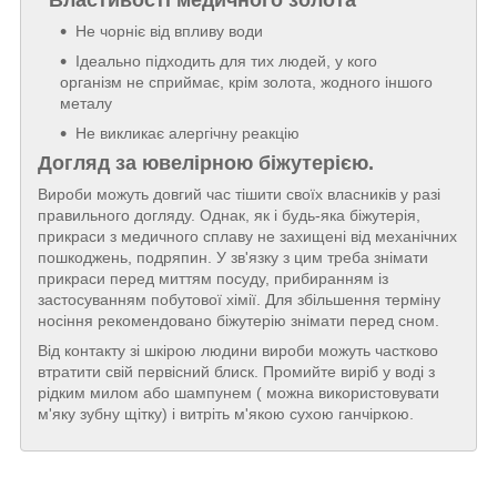
Властивості медичного золота
Не чорніє від впливу води
Ідеально підходить для тих людей, у кого
організм не сприймає, крім золота, жодного іншого
металу
Не викликає алергічну реакцію
Догляд за ювелірною біжутерією.
Вироби можуть довгий час тішити своїх власників у разі
правильного догляду. Однак, як і будь-яка біжутерія,
прикраси з медичного сплаву не захищені від механічних
пошкоджень, подряпин. У зв'язку з цим треба знімати
прикраси перед миттям посуду, прибиранням із
застосуванням побутової хімії. Для збільшення терміну
носіння рекомендовано біжутерію знімати перед сном.
Від контакту зі шкірою людини вироби можуть частково
втратити свій первісний блиск. Промийте виріб у воді з
рідким милом або шампунем ( можна використовувати
м'яку зубну щітку) і витріть м'якою сухою ганчіркою.