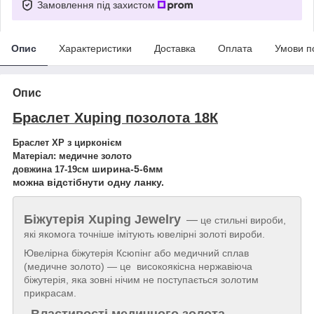
Замовлення під захистом
Опис
Характеристики
Доставка
Оплата
Умови п
Опис
Браслет Xuping позолота 18К
Браслет XP з цирконієм
Матеріал: медичне золото
ширина-5-6мм
довжина 17-19см
можна відстібнути одну ланку.
Біжутерія
Xuping Jewelry
—
це стильні вироби,
які якомога точніше імітують ювелірні золоті вироби.
Ювелірна біжутерія Ксюпінг або медичний сплав
(медичне золото) — це високоякісна нержавіюча
біжутерія, яка зовні нічим не поступається золотим
прикрасам.