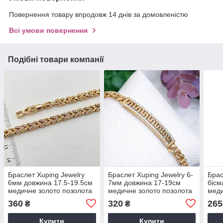
Повернення товару впродовж 14 днів за домовленістю
Всі умови повернення
Подібні товари компанії
Браслет Xuping Jewelry
Браслет Xuping Jewelry 6-
Брас
6мм довжина 17.5-19.5см
7мм довжина 17-19см
бісм
медичне золото позолота
медичне золото позолота
меди
18К 2411
18К 2394
360
320
265
₴
₴
Купити
Купити