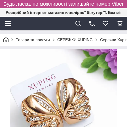
Будь ласка, по можливості залишайте номер Viber
Роздрібний інтернет-магазин ювелірної біжутеріїї. Без міні
Товари та послуги
СЕРЕЖКИ XUPING
Сережки Xupin