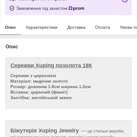
Замовлення під захистом
Опис
Характеристики
Доставка
Оплата
Умови п
Опис
Сережки Xuping позолота 18К
Сережки з цирконієм
Матеріал: медичне золото
Розмір: довжина 1.8см ширина 1.2см
Вставка: цирконій (фіаніт)
Застібка: англійський замок
Біжутерія
Xuping Jewelry
—
це стильні вироби,