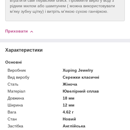
втратити свій первісний блиск. Промийте виріб у воді з
рідким милом або шампунем ( можна використовувати
м'яку зубну щітку) і витріть м'якою сухою ганчіркою.
Приховати
Характеристики
Основні
Виробник
Xuping Jewelry
Вид виробу
Сережки класичні
Стать
Жіноча
Матеріал
Ювелірний сплав
Довжина
18 мм
Ширина
12 мм
Вага
4.62 г
Стан
Новий
Застібка
Англійська