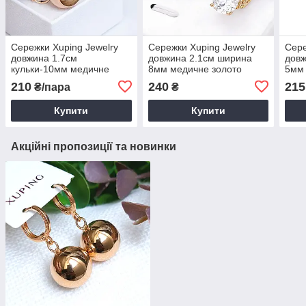
Сережки Xuping Jewelry
Сережки Xuping Jewelry
Сере
довжина 1.7см
довжина 2.1см ширина
довж
кульки-10мм медичне
8мм медичне золото
5мм 
золото позолота 18К с994
позолота 18К с1559
позо
210
240
215
₴/пара
₴
Купити
Купити
Акційні пропозиції та новинки