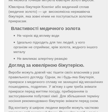
які якомога точніше імітують ювелірні золоті вироби.
Ювелірна біжутерія Ксюпінг або медичний сплав
(медичне золото) — це високоякісна нержавіюча
біжутерія, яка зовні нічим не поступається золотим
прикрасам.
Властивості медичного золота
Не чорніє від впливу води
Ідеально підходить для тих людей, у кого
організм не сприймає, крім золота, жодного іншого
металу
Не викликає алергічну реакцію
Догляд за ювелірною біжутерією.
Вироби можуть довгий час тішити своїх власників у разі
правильного догляду. Однак, як і будь-яка біжутерія,
прикраси з медичного сплаву не захищені від механічних
пошкоджень, подряпин. У зв'язку з цим треба знімати
прикраси перед миттям посуду, прибиранням із
застосуванням побутової хімії. Для збільшення терміну
носіння рекомендовано біжутерію знімати перед сном.
Від контакту зі шкірою людини вироби можуть частково