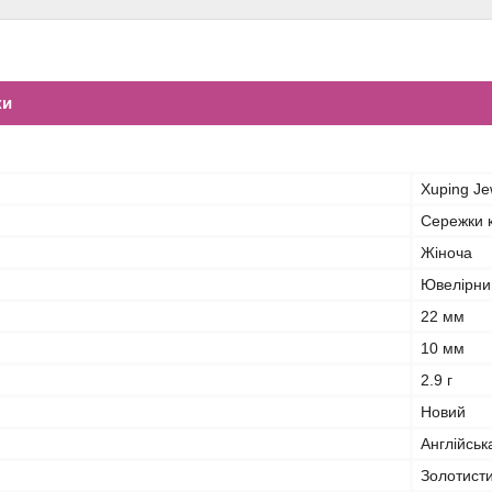
ки
Xuping Je
Сережки 
Жіноча
Ювелірни
22 мм
10 мм
2.9 г
Новий
Англійськ
Золотист