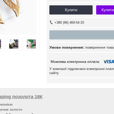
Купити
Купити
+380 (96) 469-54-33
повернення това
У компанії підключені електронні пла
сайту.
ping позолота 18К
рконієм
дичне золото