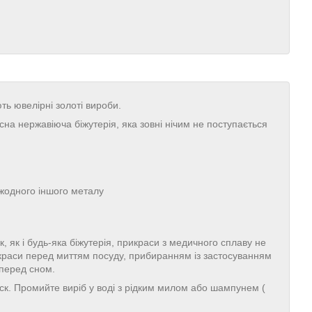
ють ювелірні золоті вироби.
на нержавіюча біжутерія, яка зовні нічим не поступається
 жодного іншого металу
, як і будь-яка біжутерія, прикраси з медичного сплаву не
икраси перед миттям посуду, прибиранням із застосуванням
 перед сном.
иск. Промийте виріб у воді з рідким милом або шампунем (