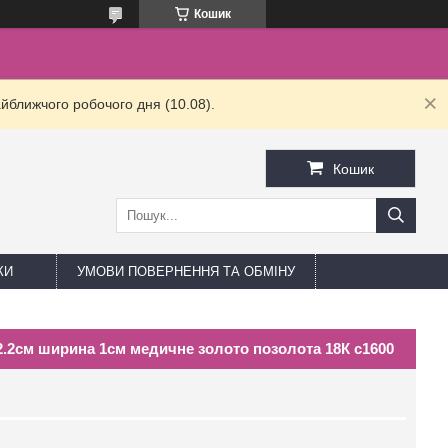
Кошик
йближчого робочого дня (10.08).
Кошик
КИ
УМОВИ ПОВЕРНЕННЯ ТА ОБМІНУ
2.2см ширина 1см медичне золото позолота 18К с1600