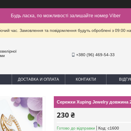
Будь ласка, по можливості залишайте номер Viber
бочий час. Замовлення та повідомлення будуть оброблені з 09:00 на
ювелірної
+380 (96) 469-54-33
уми
ДОСТАВКА И ОПЛАТА
КОНТАКТИ
ВІДГУ
Сережки Xuping Jewelry довжина 
230 ₴
Готово до відправки
Код:
с1600