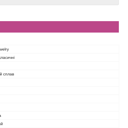
welry
класичні
й сплав
а
ий