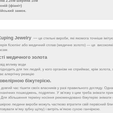
ина 2.2см ширина 1см
оній (фіаніт)
лійський замок.
Xuping Jewelry
—
це стильні вироби, які якомога точніше іміту
ерія Ксюпінг або медичний сплав (медичне золото) — це високоякіс
асам.
ті медичного золота
 від впливу води
підходить для тих людей, у кого організм не сприймає, крім золота,
ає алергічну реакцію
ювелірною біжутерією.
довгий час тішити своїх власників у разі правильного догляду. Однак
еханічних пошкоджень, подряпин. У зв'язку з цим треба знімати пр
ї. Для збільшення терміну носіння рекомендовано біжутерію знімати
і шкірою людини вироби можуть частково втратити свій первісний бл
овувати м'яку зубну щітку) і витріть м'якою сухою ганчіркою.