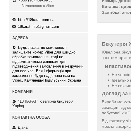
+380 (96) 469-54-33
Розмір: довж
Замовлення в Viber
Вставка: цирк
Застібка: анг
http://18karat.com.ua
18karat.info@gmail.com
Біжутерія
Будь ласка, по можливості
Ювелірна біжут
залишайте номер Viber для швидкої
обробки замовлення, тоді не
золотим прикр
відволікатимемо дзвінком для
Властивос
підтвердження замовлення в незручний
для вас час. Вся інформація про
Не чорніє
замовлення буде надіслана вам на
Ідеально 
Viber., Кам'янець-Подільський, Україна
Не виклик
Догляд за 
"18 КАРАТ" ювелірна біжутерія
Вироби можуть 
Xuping
захищені від м
побутової хімі
Від контакту з
можна використ
Діана