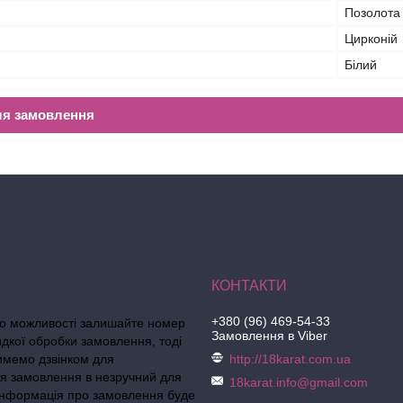
Позолота
Цирконій
Білий
ля замовлення
+380 (96) 469-54-33
по можливості залишайте номер
Замовлення в Viber
идкої обробки замовлення, тоді
тимемо дзвінком для
http://18karat.com.ua
я замовлення в незручний для
18karat.info@gmail.com
 інформація про замовлення буде