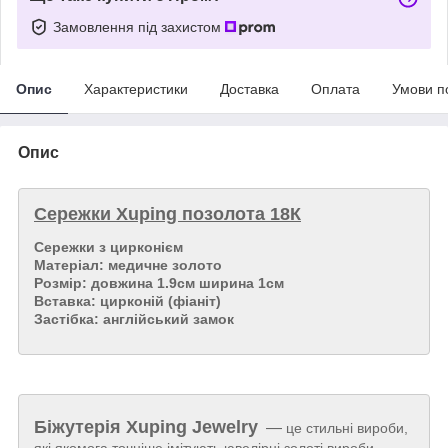
Замовлення під захистом
Опис
Характеристики
Доставка
Оплата
Умови п
Опис
Сережки Xuping позолота 18К
Сережки з цирконієм
Матеріал: медичне золото
Розмір: довжина 1.9см ширина 1см
Вставка: цирконій (фіаніт)
Застібка: англійський замок
Біжутерія
Xuping Jewelry
—
це стильні вироби,