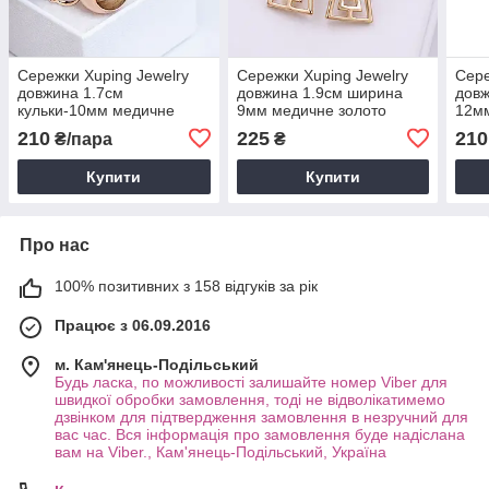
Сережки Xuping Jewelry
Сережки Xuping Jewelry
Сере
довжина 1.7см
довжина 1.9см ширина
довж
кульки-10мм медичне
9мм медичне золото
12мм
золото позолота 18К с994
позолота 18К с1685
позо
210
225
210
₴/пара
₴
Купити
Купити
Про нас
100% позитивних з 158 відгуків за рік
Працює з 06.09.2016
м. Кам'янець-Подільський
Будь ласка, по можливості залишайте номер Viber для
швидкої обробки замовлення, тоді не відволікатимемо
дзвінком для підтвердження замовлення в незручний для
вас час. Вся інформація про замовлення буде надіслана
вам на Viber., Кам'янець-Подільський, Україна