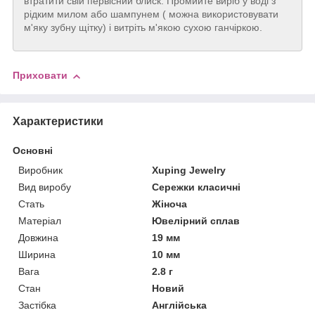
втратити свій первісний блиск. Промийте виріб у воді з
рідким милом або шампунем ( можна використовувати
м'яку зубну щітку) і витріть м'якою сухою ганчіркою.
Приховати
Характеристики
Основні
Виробник
Xuping Jewelry
Вид виробу
Сережки класичні
Стать
Жіноча
Матеріал
Ювелірний сплав
Довжина
19 мм
Ширина
10 мм
Вага
2.8 г
Стан
Новий
Застібка
Англійська