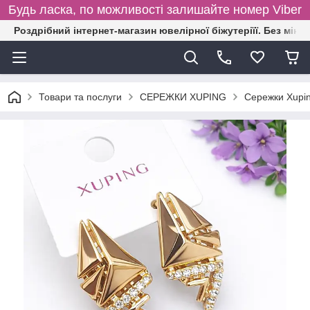
Будь ласка, по можливості залишайте номер Viber
Роздрібний інтернет-магазин ювелірної біжутеріїї. Без міні
Товари та послуги
СЕРЕЖКИ XUPING
Сережки Xupin