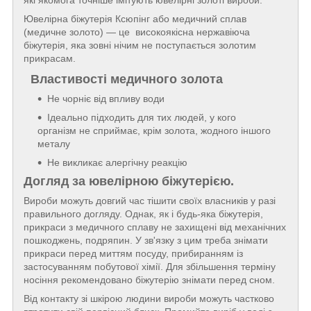
які якомога точніше імітують ювелірні золоті вироби.
Ювелірна біжутерія Ксюпінг або медичний сплав
(медичне золото) — це високоякісна нержавіюча
біжутерія, яка зовні нічим не поступається золотим
прикрасам.
Властивості медичного золота
Не чорніє від впливу води
Ідеально підходить для тих людей, у кого
організм не сприймає, крім золота, жодного іншого
металу
Не викликає алергічну реакцію
Догляд за ювелірною біжутерією.
Вироби можуть довгий час тішити своїх власників у разі
правильного догляду. Однак, як і будь-яка біжутерія,
прикраси з медичного сплаву не захищені від механічних
пошкоджень, подряпин. У зв'язку з цим треба знімати
прикраси перед миттям посуду, прибиранням із
застосуванням побутової хімії. Для збільшення терміну
носіння рекомендовано біжутерію знімати перед сном.
Від контакту зі шкірою людини вироби можуть частково