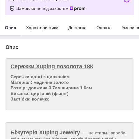
Замовлення під захистом
Опис
Характеристики
Доставка
Оплата
Умови п
Опис
Сережки Xuping позолота 18К
Сережки довгі з цирконієм
Матеріал: медичне золото
Розмір: довжина 3.7см ширина 1.6см
Вставка: цирконій (фіаніт)
Застібка: колечко
Біжутерія
Xuping Jewelry
—
це стильні вироби,