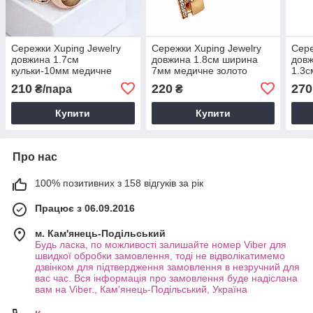
Сережки Xuping Jewelry
Сережки Xuping Jewelry
Сере
довжина 1.7см
довжина 1.8см ширина
довж
кульки-10мм медичне
7мм медичне золото
1.3с
золото позолота 18К с994
позолота 18К с1580
позо
210
220
270
₴/пара
₴
Купити
Купити
Про нас
100% позитивних з 158 відгуків за рік
Працює з 06.09.2016
м. Кам'янець-Подільський
Будь ласка, по можливості залишайте номер Viber для
швидкої обробки замовлення, тоді не відволікатимемо
дзвінком для підтвердження замовлення в незручний для
вас час. Вся інформація про замовлення буде надіслана
вам на Viber., Кам'янець-Подільський, Україна