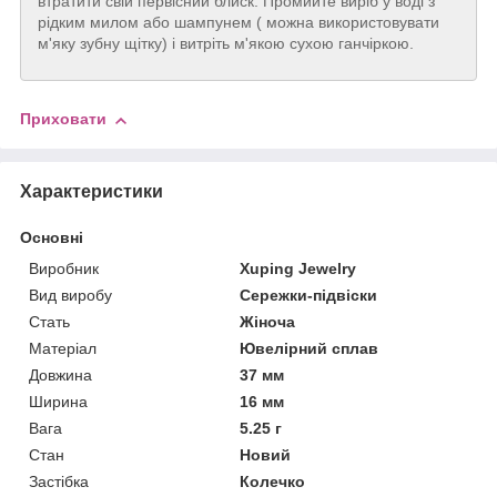
втратити свій первісний блиск. Промийте виріб у воді з
рідким милом або шампунем ( можна використовувати
м'яку зубну щітку) і витріть м'якою сухою ганчіркою.
Приховати
Характеристики
Основні
Виробник
Xuping Jewelry
Вид виробу
Сережки-підвіски
Стать
Жіноча
Матеріал
Ювелірний сплав
Довжина
37 мм
Ширина
16 мм
Вага
5.25 г
Стан
Новий
Застібка
Колечко