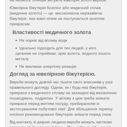
які якомога точніше імітують ювелірні золоті вироби.
Ювелірна біжутерія Ксюпінг або медичний сплав
(медичне золото) — це високоякісна нержавіюча
біжутерія, яка зовні нічим не поступається золотим
прикрасам.
Властивості медичного золота
Не чорніє від впливу води
Ідеально підходить для тих людей, у кого
організм не сприймає, крім золота, жодного іншого
металу
Не викликає алергічну реакцію
Догляд за ювелірною біжутерією.
Вироби можуть довгий час тішити своїх власників у разі
правильного догляду. Однак, як і будь-яка біжутерія,
прикраси з медичного сплаву не захищені від механічних
пошкоджень, подряпин. У зв'язку з цим треба знімати
прикраси перед миттям посуду, прибиранням із
застосуванням побутової хімії. Для збільшення терміну
носіння рекомендовано біжутерію знімати перед сном.
Від контакту зі шкірою людини вироби можуть частково