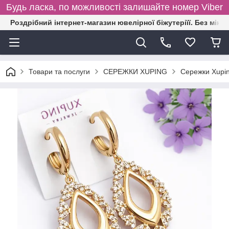
Будь ласка, по можливості залишайте номер Viber
Роздрібний інтернет-магазин ювелірної біжутеріїї. Без міні
Товари та послуги
СЕРЕЖКИ XUPING
Сережки Xupin