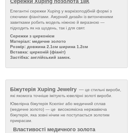
Сережки Xuping позолота 18К
Елегантні сережки Xuping у маркізоподібній формі з
сяючими фіанітами. Ажурний дизайн із витонченими
завитками робить модель ніжною й виразною —
підходить як на щодень, так і для свят.
Сережки з цирконієм
Матеріал: медичне золото
Розмір: довжина 2.1см ширина 1.2см
Вставка: цирконій (фіаніт)
Застібка: англійський замок.
Біжутерія
Xuping Jewelry
—
це стильні вироби,
які якомога точніше імітують ювелірні золоті вироби.
Ювелірна біжутерія Ксюпінг або медичний сплав
(медичне золото) — це високоякісна нержавіюча
біжутерія, яка зовні нічим не поступається золотим
прикрасам.
Властивості медичного золота