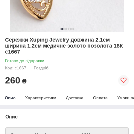
Сережки Xuping Jewelry довжина 2.1см
ширина 1.2см медичне золото позолота 18К
с1667
Готово до відправки
Код: с1667
Роздріб
260
₴
Опис
Характеристики
Доставка
Оплата
Умови п
Опис