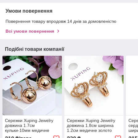
Умови повернення
Повернення товару впродовж 14 днів за домовленістю
Всі умови повернення
Подібні товари компанії
Сережки Xuping Jewelry
Сережки Xuping Jewelry
Сере
довжина 1.7см
довжина 1.8см ширина
серд
кульки-10мм медичне
1.2см медичне золото
шир
золото позолота 18К с994
позолота 18К с1598
золо