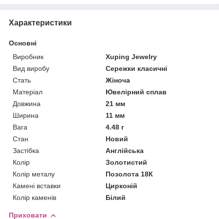
Характеристики
Основні
Виробник
Xuping Jewelry
Вид виробу
Сережки класичні
Стать
Жіноча
Матеріал
Ювелірний сплав
Довжина
21 мм
Ширина
11 мм
Вага
4.48 г
Стан
Новий
Застібка
Англійська
Колір
Золотистий
Колір металу
Позолота 18К
Камені вставки
Цирконій
Колір каменів
Білий
Приховати