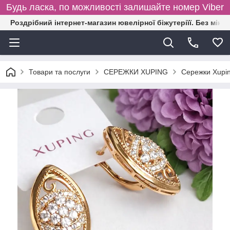
Будь ласка, по можливості залишайте номер Viber
Роздрібний інтернет-магазин ювелірної біжутеріїї. Без міні
Товари та послуги
СЕРЕЖКИ XUPING
Сережки Xupin