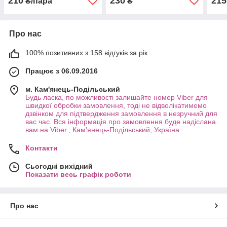
210
230
215
₴/пара
₴
с16
Про нас
100% позитивних з 158 відгуків за рік
Працює з 06.09.2016
м. Кам'янець-Подільський
Будь ласка, по можливості залишайте номер Viber для
швидкої обробки замовлення, тоді не відволікатимемо
дзвінком для підтвердження замовлення в незручний для
вас час. Вся інформація про замовлення буде надіслана
вам на Viber., Кам'янець-Подільський, Україна
Контакти
Сьогодні вихідний
Показати весь графік роботи
Про нас