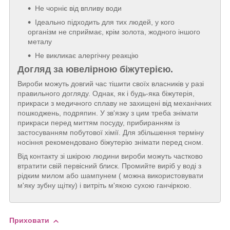
Не чорніє від впливу води
Ідеально підходить для тих людей, у кого
організм не сприймає, крім золота, жодного іншого
металу
Не викликає алергічну реакцію
Догляд за ювелірною біжутерією.
Вироби можуть довгий час тішити своїх власників у разі
правильного догляду. Однак, як і будь-яка біжутерія,
прикраси з медичного сплаву не захищені від механічних
пошкоджень, подряпин. У зв'язку з цим треба знімати
прикраси перед миттям посуду, прибиранням із
застосуванням побутової хімії. Для збільшення терміну
носіння рекомендовано біжутерію знімати перед сном.
Від контакту зі шкірою людини вироби можуть частково
втратити свій первісний блиск. Промийте виріб у воді з
рідким милом або шампунем ( можна використовувати
м'яку зубну щітку) і витріть м'якою сухою ганчіркою.
Приховати