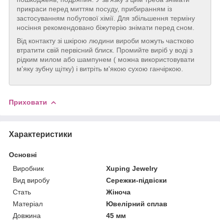
прикраси перед миттям посуду, прибиранням із
застосуванням побутової хімії. Для збільшення терміну
носіння рекомендовано біжутерію знімати перед сном.
Від контакту зі шкірою людини вироби можуть частково
втратити свій первісний блиск. Промийте виріб у воді з
рідким милом або шампунем ( можна використовувати
м'яку зубну щітку) і витріть м'якою сухою ганчіркою.
Приховати
Характеристики
Основні
Виробник
Xuping Jewelry
Вид виробу
Сережки-підвіски
Стать
Жіноча
Матеріал
Ювелірний сплав
Довжина
45 мм