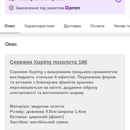
Замовлення під захистом
Опис
Характеристики
Доставка
Оплата
Умови п
Опис
Сережки Xuping позолота 18К
Сережки
Xuping
з вишуканим грецьким орнаментом
виглядають стильно й ефектно. Подовжена форма
та вставки з блискучих фіанітів красиво
переливаються на світлі, додаючи образу
елегантності та витонченого шарму.
Матеріал: медичне золото
Розмір: довжина 4.5см ширина 1.4см
Вставка: цирконій (фіаніт)
Застібка: англійський замок.