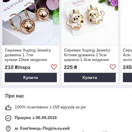
Сережки Xuping Jewelry
Сережки Xuping Jewelry
Сере
довжина 1.7см
Котики довжина 1.5см
4см 
кульки-10мм медичне
ширина 1.4см медичне
золо
золото позолота 18К с994
золото позолота 18К
210
225
245
₴/пара
₴
с1678
Купити
Купити
Про нас
100% позитивних з 158 відгуків за рік
Працює з 06.09.2016
м. Кам'янець-Подільський