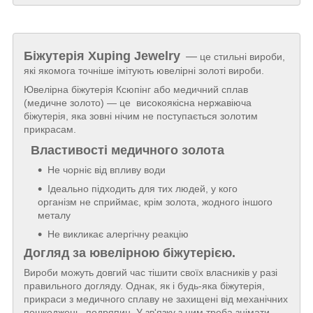
Біжутерія
Xuping Jewelry
—
це стильні вироби,
які якомога точніше імітують ювелірні золоті вироби.
Ювелірна біжутерія Ксюпінг або медичний сплав
(медичне золото) — це високоякісна нержавіюча
біжутерія, яка зовні нічим не поступається золотим
прикрасам.
Властивості медичного золота
Не чорніє від впливу води
Ідеально підходить для тих людей, у кого
організм не сприймає, крім золота, жодного іншого
металу
Не викликає алергічну реакцію
Догляд за ювелірною біжутерією.
Вироби можуть довгий час тішити своїх власників у разі
правильного догляду. Однак, як і будь-яка біжутерія,
прикраси з медичного сплаву не захищені від механічних
пошкоджень, подряпин. У зв'язку з цим треба знімати