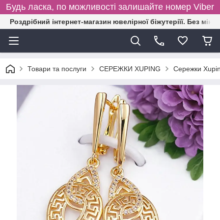
Будь ласка, по можливості залишайте номер Viber
Роздрібний інтернет-магазин ювелірної біжутеріїї. Без міні
Товари та послуги
СЕРЕЖКИ XUPING
Сережки Xupin