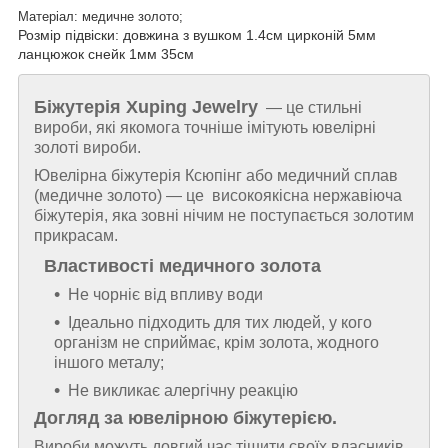
Матеріал: медичне золото;
Розмір підвіски: довжина з вушком 1.4см цирконій 5мм
ланцюжок снейк 1мм 35см
Біжутерія
Xuping Jewelry
— це стильні
вироби, які якомога точніше імітують ювелірні
золоті вироби.
Ювелірна біжутерія Ксюпінг або медичний сплав
(медичне золото) — це високоякісна нержавіюча
біжутерія, яка зовні нічим не поступається золотим
прикрасам.
Властивості медичного золота
Не чорніє від впливу води
Ідеально підходить для тих людей, у кого
організм не сприймає, крім золота, жодного
іншого металу;
Не викликає алергічну реакцію
Догляд за ювелірною біжутерією.
Вироби можуть довгий час тішити своїх власників