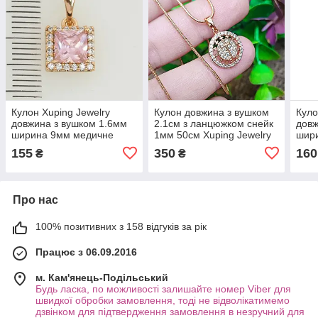
Кулон Xuping Jewelry
Кулон довжина з вушком
Куло
довжина з вушком 1.6мм
2.1см з ланцюжком снейк
довж
ширина 9мм медичне
1мм 50см Xuping Jewelry
шири
золото позолота 18К 5406
медичне золото 5416
золо
155
350
160
₴
₴
Про нас
100% позитивних з 158 відгуків за рік
Працює з 06.09.2016
м. Кам'янець-Подільський
Будь ласка, по можливості залишайте номер Viber для
швидкої обробки замовлення, тоді не відволікатимемо
дзвінком для підтвердження замовлення в незручний для