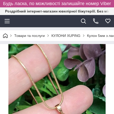
Будь ласка, по можливості залишайте номер Viber
Роздрібний інтернет-магазин ювелірної біжутеріїї. Без міні
Товари та послуги
КУЛОНИ XUPING
Кулон 5мм з ла