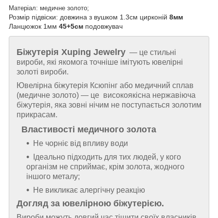
Матеріал: медичне золото;
Розмір підвіски: довжина з вушком 1.3см цирконій
8мм
Ланцюжок 1мм
45+5см
подовжувач
Біжутерія
Xuping Jewelry
— це стильні
вироби, які якомога точніше імітують ювелірні
золоті вироби.
Ювелірна біжутерія Ксюпінг або медичний сплав
(медичне золото) — це високоякісна нержавіюча
біжутерія, яка зовні нічим не поступається золотим
прикрасам.
Властивості медичного золота
Не чорніє від впливу води
Ідеально підходить для тих людей, у кого
організм не сприймає, крім золота, жодного
іншого металу;
Не викликає алергічну реакцію
Догляд за ювелірною біжутерією.
Вироби можуть довгий час тішити своїх власників