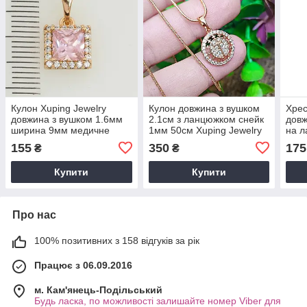
Кулон Xuping Jewelry
Кулон довжина з вушком
Хрес
довжина з вушком 1.6мм
2.1см з ланцюжком снейк
довж
ширина 9мм медичне
1мм 50см Xuping Jewelry
на л
золото позолота 18К 5406
медичне золото 5416
меди
155
350
175
₴
₴
18К 
Купити
Купити
Про нас
100% позитивних з 158 відгуків за рік
Працює з 06.09.2016
м. Кам'янець-Подільський
Будь ласка, по можливості залишайте номер Viber для