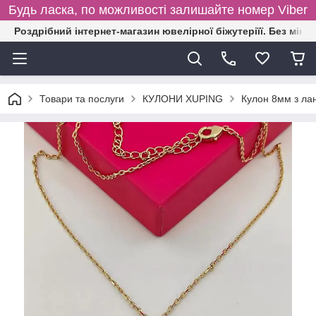
Будь ласка, по можливості залишайте номер Viber
Роздрібний інтернет-магазин ювелірної біжутеріїї. Без міні
Товари та послуги
КУЛОНИ XUPING
Кулон 8мм з ла