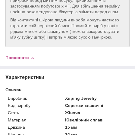
прикраси перед миттям посуду, прибиранням із
застосуванням побутової хімії. Для збільшення терміну
носіння рекомендовано біжутерію знімати перед сном.
Від контакту зі шкірою людини вироби можуть частково
втратити свій первісний блиск. Промийте виріб у воді з
рідким милом або шампунем ( можна використовувати
м'яку зубну щітку) і витріть м'якою сухою ганчіркою.
Приховати
Характеристики
Основні
Виробник
Xuping Jewelry
Вид виробу
Сережки класичні
Стать
Жіноча
Матеріал
Ювелірний сплав
Довжина
15 мм
Ширина
14 мм