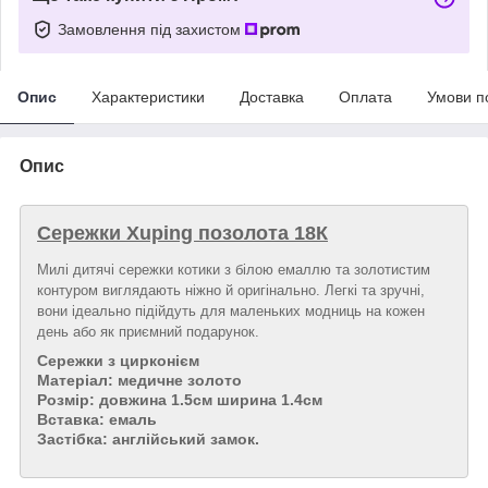
Замовлення під захистом
Опис
Характеристики
Доставка
Оплата
Умови п
Опис
Сережки Xuping позолота 18К
Милі дитячі сережки котики з білою емаллю та золотистим
контуром виглядають ніжно й оригінально. Легкі та зручні,
вони ідеально підійдуть для маленьких модниць на кожен
день або як приємний подарунок.
Сережки з цирконієм
Матеріал: медичне золото
Розмір: довжина 1.5см ширина 1.4см
Вставка: емаль
Застібка: англійський замок.