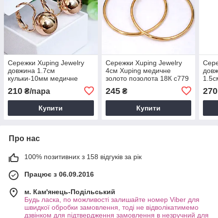
Сережки Xuping Jewelry
Сережки Xuping Jewelry
Сере
довжина 1.7см
4см Xuping медичне
довж
кульки-10мм медичне
золото позолота 18К с779
1.5с
золото позолота 18К с994
позо
210
245
270
₴/пара
₴
Купити
Купити
Про нас
100% позитивних з 158 відгуків за рік
Працює з 06.09.2016
м. Кам'янець-Подільський
Будь ласка, по можливості залишайте номер Viber для
швидкої обробки замовлення, тоді не відволікатимемо
дзвінком для підтвердження замовлення в незручний для