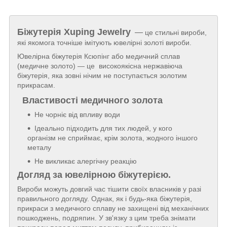
Біжутерія
Xuping Jewelry
—
це стильні вироби,
які якомога точніше імітують ювелірні золоті вироби.
Ювелірна біжутерія Ксюпінг або медичний сплав
(медичне золото) — це високоякісна нержавіюча
біжутерія, яка зовні нічим не поступається золотим
прикрасам.
Властивості медичного золота
Не чорніє від впливу води
Ідеально підходить для тих людей, у кого
організм не сприймає, крім золота, жодного іншого
металу
Не викликає алергічну реакцію
Догляд за ювелірною біжутерією.
Вироби можуть довгий час тішити своїх власників у разі
правильного догляду. Однак, як і будь-яка біжутерія,
прикраси з медичного сплаву не захищені від механічних
пошкоджень, подряпин. У зв'язку з цим треба знімати