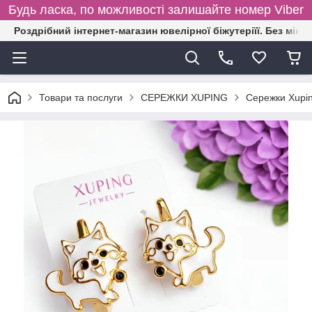
Будь ласка, по можливості залишайте номер Viber
Роздрібний інтернет-магазин ювелірної біжутеріїї. Без міні
Товари та послуги
СЕРЕЖКИ XUPING
Сережки Xupin