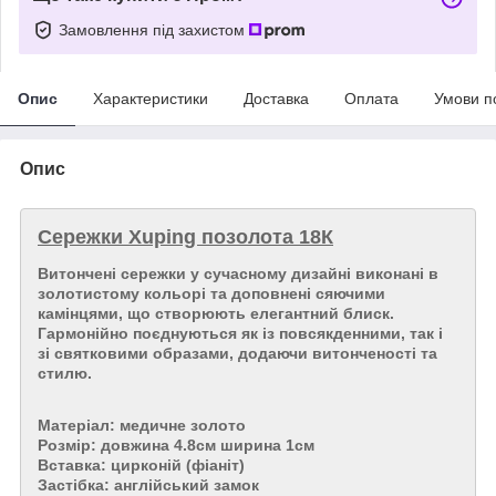
Замовлення під захистом
Опис
Характеристики
Доставка
Оплата
Умови п
Опис
Сережки Xuping позолота 18К
Витончені сережки у сучасному дизайні виконані в
золотистому кольорі та доповнені сяючими
камінцями, що створюють елегантний блиск.
Гармонійно поєднуються як із повсякденними, так і
зі святковими образами, додаючи витонченості та
стилю.
Матеріал: медичне золото
Розмір: довжина 4.8см ширина 1см
Вставка: цирконій (фіаніт)
Застібка: англійський замок