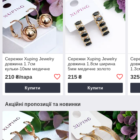
Сережки Xuping Jewelry
Сережки Xuping Jewelry
Сере
довжина 1.7см
довжина 1.8см ширина
довж
кульки-10мм медичне
5мм медичне золото
1.3с
золото позолота 18К с994
позолота 18К с1549
позо
210
215
325
₴/пара
₴
Купити
Купити
Акційні пропозиції та новинки