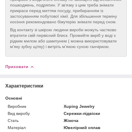
пошкоджень, подряпин. У зв'язку з цим треба знімати
прикраси перед миттям посуду, прибиранням із
застосуванням побутової хімії. Для збільшення терміну
носіння рекомендовано біжутерію знімати перед сном.
Від контакту зі шкірою людини вироби можуть частково
втратити свій первісний блиск. Промийте виріб у воді з
рідким милом або шампунем ( можна використовувати
м'яку зубну щітку) і витріть м'якою сухою ганчіркою.
Приховати
Характеристики
Основні
Виробник
Xuping Jewelry
Вид виробу
Сережки-підвіски
Стать
Жіноча
Матеріал
Ювелірний сплав