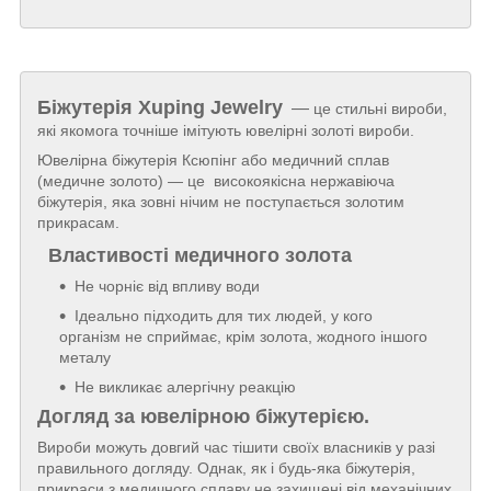
Біжутерія
Xuping Jewelry
—
це стильні вироби,
які якомога точніше імітують ювелірні золоті вироби.
Ювелірна біжутерія Ксюпінг або медичний сплав
(медичне золото) — це високоякісна нержавіюча
біжутерія, яка зовні нічим не поступається золотим
прикрасам.
Властивості медичного золота
Не чорніє від впливу води
Ідеально підходить для тих людей, у кого
організм не сприймає, крім золота, жодного іншого
металу
Не викликає алергічну реакцію
Догляд за ювелірною біжутерією.
Вироби можуть довгий час тішити своїх власників у разі
правильного догляду. Однак, як і будь-яка біжутерія,
прикраси з медичного сплаву не захищені від механічних