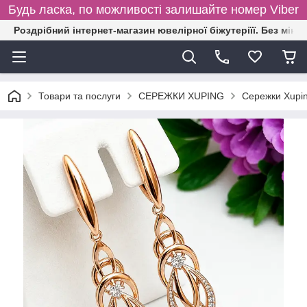
Будь ласка, по можливості залишайте номер Viber
Роздрібний інтернет-магазин ювелірної біжутеріїї. Без міні
Товари та послуги
СЕРЕЖКИ XUPING
Сережки Xupin