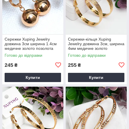
Сережки Xuping Jewelry
Сережки-кільця Xuping
довжина 3см ширина 1.4см
Jewelry довжина 3см, ширина
медичне золото позолота
4мм медичне золото
18К с1707
позолота 18К с1706
Готово до відправки
Готово до відправки
245
255
₴
₴
Купити
Купити