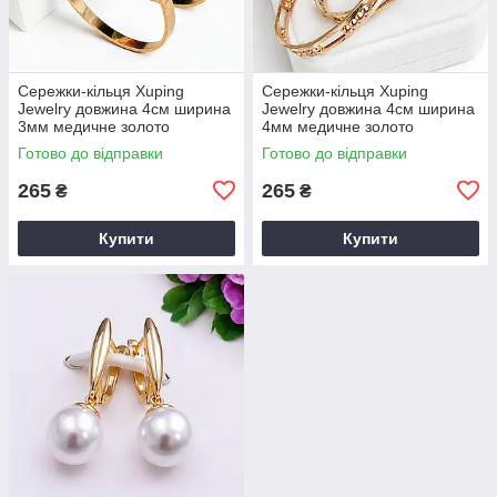
Сережки-кільця Xuping
Сережки-кільця Xuping
Jewelry довжина 4см ширина
Jewelry довжина 4см ширина
3мм медичне золото
4мм медичне золото
позолота 18К с1705
позолота 18К с1704
Готово до відправки
Готово до відправки
265
265
₴
₴
Купити
Купити