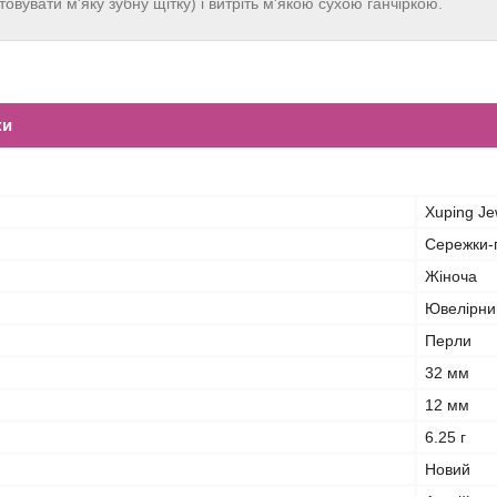
овувати м'яку зубну щітку) і витріть м'якою сухою ганчіркою.
ки
Xuping Je
Сережки-п
Жіноча
Ювелірни
Перли
32 мм
12 мм
6.25 г
Новий