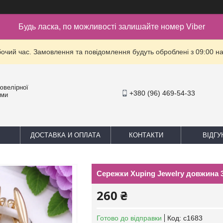
Будь ласка, по можливості залишайте номер Viber
бочий час. Замовлення та повідомлення будуть оброблені з 09:00 на
ювелірної
+380 (96) 469-54-33
уми
ДОСТАВКА И ОПЛАТА
КОНТАКТИ
ВІДГУ
Сережки Xuping Jewelry довжина 
260 ₴
Готово до відправки
Код:
с1683