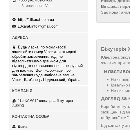
+380 (96) 469-54-33
Розмір: довж
Замовлення в Viber
Вставка: пер
Застібка: анг
http://18karat.com.ua
18karat.info@gmail.com
Будь ласка, по можливості
Біжутерія
залишайте номер Viber для швидкої
обробки замовлення, тоді не
Ювелірна біжут
відволікатимемо дзвінком для
золотим прикр
підтвердження замовлення в незручний
для вас час. Вся інформація про
Властивос
замовлення буде надіслана вам на
Не чорніє
Viber., Кам'янець-Подільський, Україна
Ідеально 
Не виклик
Догляд за 
"18 КАРАТ" ювелірна біжутерія
Xuping
Вироби можуть 
захищені від м
побутової хімі
Від контакту з
Діана