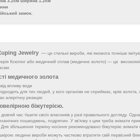
ина 3.2см ширина 1.2см
лини
лійський замок.
Xuping Jewelry
—
це стильні вироби, які якомога точніше іміту
ерія Ксюпінг або медичний сплав (медичне золото) — це високоякіс
асам.
ті медичного золота
 від впливу води
підходить для тих людей, у кого організм не сприймає, крім золота,
ає алергічну реакцію
ювелірною біжутерією.
довгий час тішити своїх власників у разі правильного догляду. Однак
еханічних пошкоджень, подряпин. У зв'язку з цим треба знімати пр
ї. Для збільшення терміну носіння рекомендовано біжутерію знімати
і шкірою людини вироби можуть частково втратити свій первісний бл