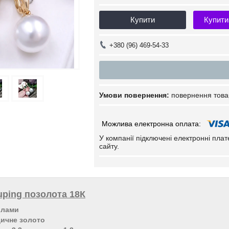
Купити
Купити
+380 (96) 469-54-33
повернення това
У компанії підключені електронні пла
сайту.
ping позолота 18К
рлами
дичне золото