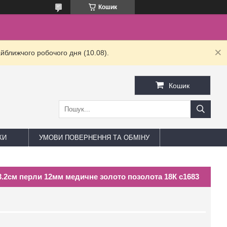
Кошик
йближчого робочого дня (10.08).
Кошик
КИ
УМОВИ ПОВЕРНЕННЯ ТА ОБМІНУ
3.2см перли 12мм медичне золото позолота 18К с1683