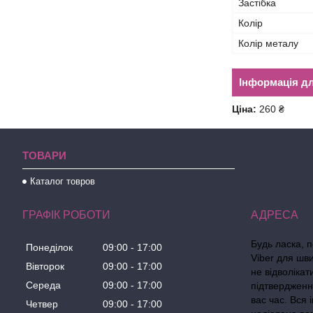
Застібка
Колір
Колір металу
Інформація д
Ціна:
260 ₴
ТОВАРИ
Каталог товров
ГРАФІК РОБОТИ
Будь ласка, 
Понеділок
09:00
17:00
Viber для шв
Вівторок
09:00
17:00
не відволіка
Середа
09:00
17:00
підтвердженн
вас час. Вся
Четвер
09:00
17:00