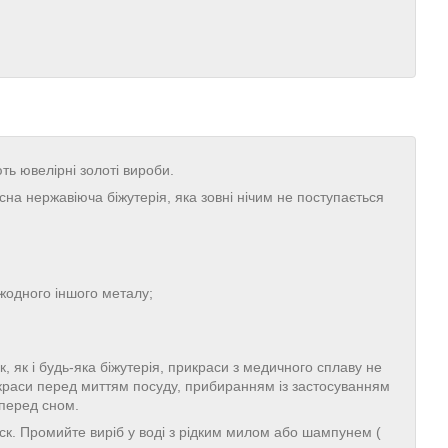
ють ювелірні золоті вироби.
на нержавіюча біжутерія, яка зовні нічим не поступається
 жодного іншого металу;
, як і будь-яка біжутерія, прикраси з медичного сплаву не
икраси перед миттям посуду, прибиранням із застосуванням
 перед сном.
иск. Промийте виріб у воді з рідким милом або шампунем (