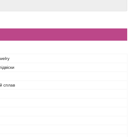
welry
ідвіски
й сплав