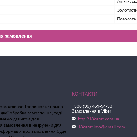
Англійськ
Золотист
Позолота
ля замовлення
+380 (96) 469-54-33
по можливості залишайте номер
Замовлення в Viber
идкої обробки замовлення, тоді
тимемо дзвінком для
http://18karat.com.ua
я замовлення в незручний для
18karat.info@gmail.com
 інформація про замовлення буде