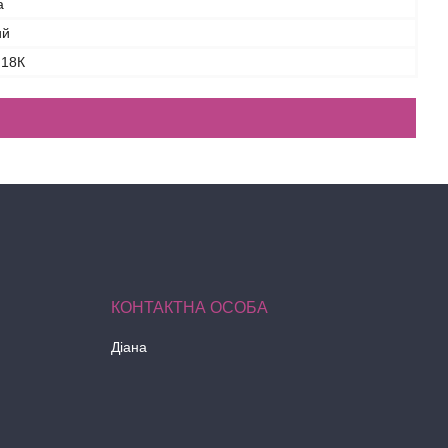
а
ий
 18К
Діана