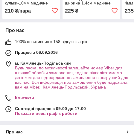
кульки-10мм медичне
ширина 1.4см медичне
4мм 
золото позолота 18К с994
золото позолота 18К
позо
210
225
235
₴/пара
₴
с1678
Про нас
100% позитивних з 158 відгуків за рік
Працює з 06.09.2016
м. Кам'янець-Подільський
Будь ласка, по можливості залишайте номер Viber для
швидкої обробки замовлення, тоді не відволікатимемо
дзвінком для підтвердження замовлення в незручний для
вас час. Вся інформація про замовлення буде надіслана
вам на Viber., Кам'янець-Подільський, Україна
Контакти
Сьогодні працює з 09:00 до 17:00
Показати весь графік роботи
Про нас