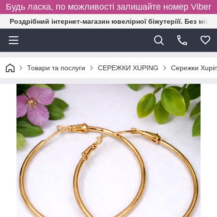
Будь ласка, по можливості залишайте номер Viber
Роздрібний інтернет-магазин ювелірної біжутеріїї. Без міні
Товари та послуги
СЕРЕЖКИ XUPING
Сережки Xupin