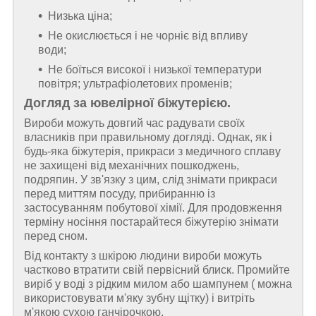
Низька ціна;
Не окислюється і не чорніє від впливу
води;
Не боїться високої і низької температури
повітря; ультрафіолетових променів;
Догляд за ювелірної біжутерією.
Вироби можуть довгий час радувати своїх
власників при правильному догляді. Однак, як і
будь-яка біжутерія, прикраси з медичного сплаву
не захищені від механічних пошкоджень,
подряпин. У зв'язку з цим, слід знімати прикраси
перед миттям посуду, прибиранню із
застосуванням побутової хімії. Для продовження
терміну носіння постарайтеся біжутерію знімати
перед сном.
Від контакту з шкірою людини вироби можуть
частково втратити свій первісний блиск. Промийте
виріб у воді з рідким милом або шампунем ( можна
використовувати м'яку зубну щітку) і витріть
м'якою сухою ганчірочкою.