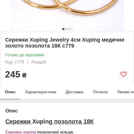
Сережки Xuping Jewelry 4см Xuping медичне
золото позолота 18К с779
Готово до відправки
Код: с779
Роздріб
245
₴
Опис
Характеристики
Доставка
Оплата
Умови п
Опис
Сережки
Xuping
позолота 18К
Сережки xuping
позолочені кільця.