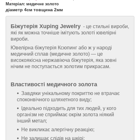
Матеріал: медичне золото
діаметр 4см товщина 2мм
Біжутерія
Xuping Jewelry
- це стильні вироби,
які як можна точніше імітують золоті ювелірні
вироби.
Ювелірна біжутерія Ксюпинг або ж у народі
медичний сплав (медичне золото) ― це
високоякісна нержавіюча біжутерія, яка зовні
нічим не поступається золотим прикрасам.
Властивості медичного золота
Завдяки унікальному покриттю не втрачає
споконвічного шляхетного виду;
Ідеально підходить для тих людей, у кого
організм не сприймає окрім золота ніякий
інший метал;
Не викликає алергічну реакцію;
Не залишає слідів на шкірі;