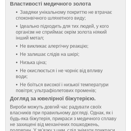
Властивості медичного золота
Завдяки унікальному покриттю не втрачає
споконвічного шляхетного виду;
Ідеально підходить для тих людей, у кого
організм не сприймає окрім золота ніякий
інший метал;
Не викликає алергічну реакцію;
Не залишає слідів на шкірі;
Низька ціна;
Не окислюється і не чорніє від впливу
води;
Не боїться високої і низької температури
повітря; ультрафіолетових променів;
Догляд за ювелірної біжутерією.
Вироби можуть довгий час радувати своїх
власників при правильному догляді. Однак, як і
будь-яка біжутерія, прикраси з медичного сплаву
не захищені від механічних пошкоджень,
подряпин. У зв'язку з цим, слід знімати прикраси