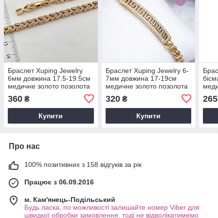
Браслет Xuping Jewelry
Браслет Xuping Jewelry 6-
Брас
6мм довжина 17.5-19.5см
7мм довжина 17-19см
бісм
медичне золото позолота
медичне золото позолота
меди
18К 2411
18К 2394
360
320
265
₴
₴
Купити
Купити
Про нас
100% позитивних з 158 відгуків за рік
Працює з 06.09.2016
м. Кам'янець-Подільський
Будь ласка, по можливості залишайте номер Viber для
швидкої обробки замовлення, тоді не відволікатимемо