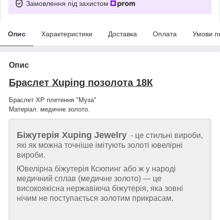
Замовлення під захистом
Опис
Характеристики
Доставка
Оплата
Умови п
Опис
Браслет Xuping позолота 18К
Браслет XP плетення "Муза"
Матеріал: медичне золото.
Біжутерія
Xuping Jewelry
- це стильні вироби,
які як можна точніше імітують золоті ювелірні
вироби.
Ювелірна біжутерія Ксюпинг або ж у народі
медичний сплав (медичне золото) ― це
високоякісна нержавіюча біжутерія, яка зовні
нічим не поступається золотим прикрасам.