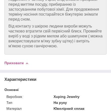
перед миттям посуду, прибиранню із
застосуванням побутової хімії. Для продовження
терміну носіння постарайтеся біжутерію знімати
перед сном.
Від контакту з шкірою людини вироби можуть
частково втратити свій первісний блиск. Промийте
виріб у воді з рідким милом або шампунем ( можна
використовувати м'яку зубну щітку) і витріть
м'якою сухою ганчірочкою.
Приховати
Характеристики
Основні
Виробник
Xuping Jewelry
Тип
На руку
Матеріал
Ювелірний сплав