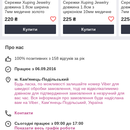
Сережки Xuping Jewelry
Сережки Xuping Jewelry
Сере
довжина 1.8см ширина
довжина 1.8см з
довж
7мм медичне золото
цирконієм 10мм медичне
7мм 
позолота 18К с1580
золото позолота 18К
позо
220
225
225
₴
₴
с1311
Купити
Купити
Про нас
100% позитивних з 158 відгуків за рік
Працює з 06.09.2016
м. Кам'янець-Подільський
Будь ласка, по можливості залишайте номер Viber для
швидкої обробки замовлення, тоді не відволікатимемо
дзвінком для підтвердження замовлення в незручний для
вас час. Вся інформація про замовлення буде надіслана
вам на Viber., Кам'янець-Подільський, Україна
Контакти
Сьогодні працює з 09:00 до 17:00
Показати весь графік роботи