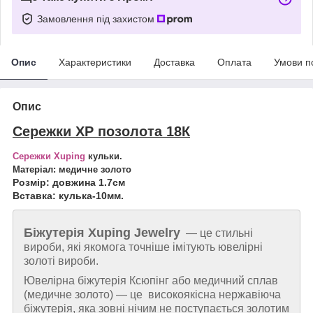
Замовлення під захистом
Опис
Характеристики
Доставка
Оплата
Умови п
Опис
Сережки ХР позолота 18К
Сережки Xuping
кульки.
Матеріал: медичне золото
Розмір: довжина 1.7см
Вставка: кулька-10мм.
Біжутерія
Xuping Jewelry
— це стильні
вироби, які якомога точніше імітують ювелірні
золоті вироби.
Ювелірна біжутерія Ксюпінг або медичний сплав
(медичне золото) — це високоякісна нержавіюча
біжутерія, яка зовні нічим не поступається золотим