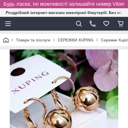
Будь ласка, по можливості залишайте номер Viber
Роздрібний інтернет-магазин ювелірної біжутеріїї. Без міні
Товари та послуги
СЕРЕЖКИ XUPING
Сережки Xupin