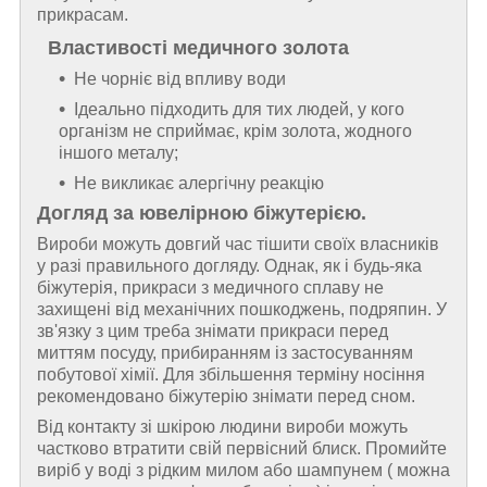
прикрасам.
Властивості медичного золота
Не чорніє від впливу води
Ідеально підходить для тих людей, у кого
організм не сприймає, крім золота, жодного
іншого металу;
Не викликає алергічну реакцію
Догляд за ювелірною біжутерією.
Вироби можуть довгий час тішити своїх власників
у разі правильного догляду. Однак, як і будь-яка
біжутерія, прикраси з медичного сплаву не
захищені від механічних пошкоджень, подряпин. У
зв'язку з цим треба знімати прикраси перед
миттям посуду, прибиранням із застосуванням
побутової хімії. Для збільшення терміну носіння
рекомендовано біжутерію знімати перед сном.
Від контакту зі шкірою людини вироби можуть
частково втратити свій первісний блиск. Промийте
виріб у воді з рідким милом або шампунем ( можна