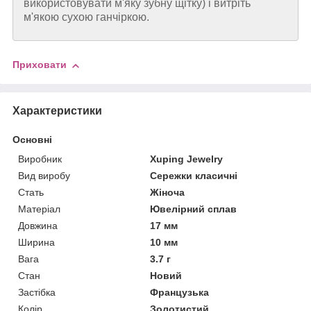
використовувати м'яку зубну щітку) і витріть
м'якою сухою ганчіркою.
Приховати
Характеристики
Основні
Виробник
Xuping Jewelry
Вид виробу
Сережки класичні
Стать
Жіноча
Матеріал
Ювелірний сплав
Довжина
17 мм
Ширина
10 мм
Вага
3.7 г
Стан
Новий
Застібка
Французька
Колір
Золотистий