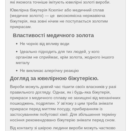
які якомога точніше імітують ювелірні золоті вироби.
Ювелірна біжутерія Ксюпінг або медичний сплав
(медичне золото) — це високоякісна нержавіюча
біжутерія, яка зовні нічим не поступається золотим
прикрасам.
Властивості медичного золота
Не чорніє від впливу води
Ідеально підходить для тих людей, у кого
організм не сприймає, крім золота, жодного іншого
металу
Не викликає алергічну реакцію
Догляд за ювелірною біжутерією.
Вироби можуть довгий час тішити своїх власників у разі
правильного догляду. Однак, як і будь-яка біжутерія,
прикраси з медичного сплаву не захищені від механічних
пошкоджень, подряпин. У зв'язку з цим треба знімати
прикраси перед миттям посуду, прибиранням із
застосуванням побутової хімії. Для збільшення терміну
носіння рекомендовано біжутерію знімати перед сном.
Від контакту зі шкірою людини вироби можуть частково