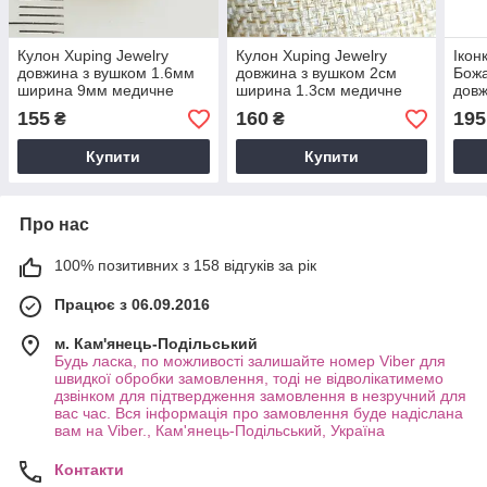
Кулон Xuping Jewelry
Кулон Xuping Jewelry
Ікон
довжина з вушком 1.6мм
довжина з вушком 2см
Божа
ширина 9мм медичне
ширина 1.3см медичне
дов
золото позолота 18К 5406
золото позолота 18К 5360
1.8с
155
160
195
₴
₴
л34
Купити
Купити
Про нас
100% позитивних з 158 відгуків за рік
Працює з 06.09.2016
м. Кам'янець-Подільський
Будь ласка, по можливості залишайте номер Viber для
швидкої обробки замовлення, тоді не відволікатимемо
дзвінком для підтвердження замовлення в незручний для
вас час. Вся інформація про замовлення буде надіслана
вам на Viber., Кам'янець-Подільський, Україна
Контакти