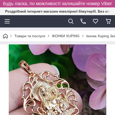
Будь ласка, по можливості залишайте номер Viber
Роздрібний інтернет-магазин ювелірної біжутеріїї. Без міні
Товари та послуги
ІКОНКИ XUPING
Іконка Xuping J