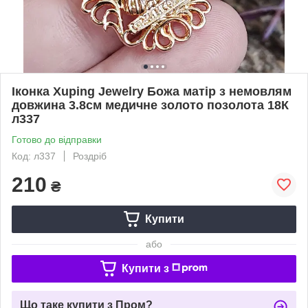
Іконка Xuping Jewelry Божа матір з немовлям
довжина 3.8см медичне золото позолота 18К
л337
Готово до відправки
Код: л337
Роздріб
210
₴
Купити
або
Купити з
Що таке купити з Пром?