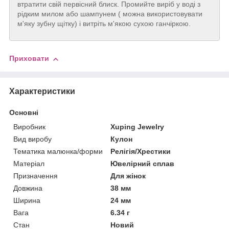
втратити свій первісний блиск. Промийте виріб у воді з
рідким милом або шампунем ( можна використовувати
м'яку зубну щітку) і витріть м'якою сухою ганчіркою.
Приховати
Характеристики
Основні
Виробник
Xuping Jewelry
Вид виробу
Кулон
Тематика малюнка/форми
Релігія/Хрестики
Матеріал
Ювелірний сплав
Призначення
Для жінок
Довжина
38 мм
Ширина
24 мм
Вага
6.34 г
Стан
Новий