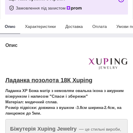
Замовлення під захистом
Опис
Характеристики
Доставка
Оплата
Умови п
Опис
Ладанка позолота 18К Xuping
Ладанка ХР Божа матір з немовлям овальна ікона з ажурним
і написом "Спаси і збережи"
візерунком
Матеріал: медичний сплав.
Розмір підвіски: довжина з вушком -3.8см ширина-2.4см, на
ланцюжок до 5мм.
Біжутерія
Xuping Jewelry
—
це стильні вироби,